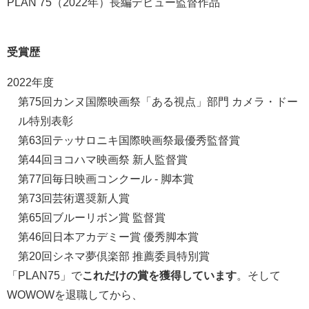
PLAN 75（2022年）長編デビュー監督作品
受賞歴
2022年度
第75回カンヌ国際映画祭「ある視点」部門
カメラ・ドー
ル特別表彰
第63回テッサロニキ国際映画祭最優秀監督賞
第44回ヨコハマ映画祭
新人監督賞
第77回毎日映画コンクール
- 脚本賞
第73回芸術選奨新人賞
第65回ブルーリボン賞
監督賞
第46回日本アカデミー賞
優秀脚本賞
第20回シネマ夢倶楽部 推薦委員特別賞
「PLAN75」で
これだけの賞を獲得しています
。そして
WOWOWを退職してから、