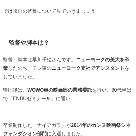
では映画の監督について見ていきましょう
監督や脚本は？
監督、脚本は早川千絵さんです。
ニューヨークの美大を卒
業
したのち、テレ東の
ニューヨーク支社でアシスタント
を
していました。
帰国後は、
WOWOWの映画部の業務委託
を行い、30代半ば
で「ENBUゼミナール」に通い
卒業制作した「ナイアガラ」が
2014年のカンヌ映画祭シネ
フォンダシオン部門
に入選しました。