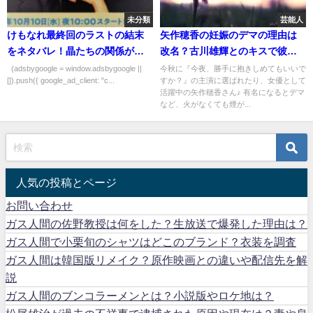
未分類
芸能人
けもなれ最終回のラストの結末
矢作穂香の妊娠のデマの理由は
をネタバレ！晶たちの関係が遂
改名？古川雄輝とのキスで彼氏
に完結！
と熱愛の噂も？
(adsbygoogle = window.adsbygoogle ||
今秋に『今夜、勝手に抱きしめてもいいで
[]).push({ google_ad_client: "c...
すか？』の主演に選ばれたり、女優として
活躍中の矢作穂香さん♪ 有名になるとデマ
など、火がなくても煙が...
人気の投稿とページ
お問い合わせ
ガス人間の佐野教授は何をした？生放送で爆発した理由は？
ガス人間で小栗旬のシャツはどこのブランド？衣装を調査
ガス人間は韓国版リメイク？原作映画との違いや配信先を解
説
ガス人間のブンコラーメンとは？小説版やロケ地は？