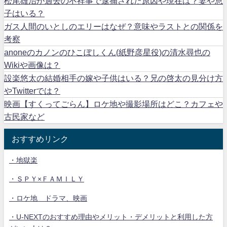
松尾雄治が過去の不祥事で逮捕された原因や現在は？妻や息
子はいる？
ガス人間のいとしのエリーはなぜ？意味やラストとの関係を
考察
anoneのカノンのひこぼしくん(紙野彦星役)の清水尋也の
Wikiや画像は？
設楽悠太の結婚相手の嫁や子供はいる？兄の啓太の見分け方
やTwitterでは？
映画【すくってごらん】ロケ地や撮影場所はどこ？カフェや
古民家など
おすすめリンク
・地獄楽
・ＳＰＹ×ＦＡＭＩＬＹ
・ロケ地 ドラマ、映画
・U-NEXTのおすすめ理由やメリット・デメリットと利用した方