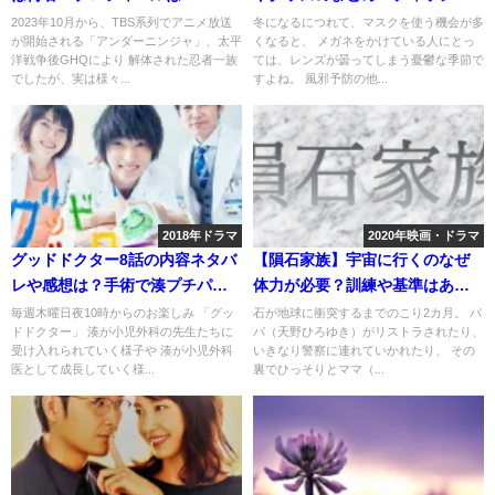
や100均一グッズでも
2023年10月から、TBS系列でアニメ放送
冬になるにつれて、マスクを使う機会が多
が開始される「アンダーニンジャ」、太平
くなると、 メガネをかけている人にとっ
洋戦争後GHQにより 解体された忍者一族
ては、レンズが曇ってしまう憂鬱な季節で
でしたが、実は様々...
すよね。 風邪予防の他...
2018年ドラマ
2020年映画・ドラマ
グッドドクター8話の内容ネタバ
【隕石家族】宇宙に行くのなぜ
レや感想は？手術で湊プチパニ
体力が必要？訓練や基準はある
ック！
の？
毎週木曜日夜10時からのお楽しみ 「グッ
石が地球に衝突するまでのこり2カ月。 パ
ドドクター」 湊が小児外科の先生たちに
パ（天野ひろゆき）がリストラされたり、
受け入れられていく様子や 湊が小児外科
いきなり警察に連れていかれたり、 その
医として成長していく様...
裏でひっそりとママ（...