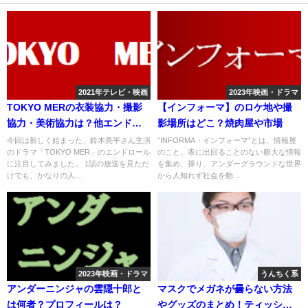
2021年テレビ・映画
2023年映画・ドラマ
TOKYO MERの衣装協力・撮影
【インフォーマ】のロケ地や撮
協力・美術協力は？他エンドロ
影場所はどこ？焼肉屋や市場
ールは？
今回は新しく始まった、鈴木亮平さん主演
”INFORMA・インフォーマ”とは、情報屋
のドラマ「TOKYO MER」のエンドロール
のこと。表に出回ることのない膨大な情報
に注目してみました。 1話の放送を見ただ
を集め、操り、アンダーグラウンドな世界
けでも、かなりの人...
から人知れず社会を動...
2023年映画・ドラマ
うんちく系
アンダーニンジャの雲隠十郎と
マスクでメガネが曇らない方法
は何者？プロフィールは？
やグッズのまとめ！ティッシュ