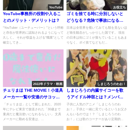
YouTube
お役立ち
YouTube事務所の役割や入るこ
ゴミを捨てる時に分別しないと
とのメリット・デメリットは？
どうなる？危険で事故になるこ
とも？
“YouTuber（ユーチューバー）”という呼称
日本は全世界を覗いてみても類を見ないほ
と存在が世界的に認知されるようになって
ど衛生観念がしっかりした国です。 現在
久しく。 それが収益を上げる“職業”として
の日本は街にゴミが落ちていることもあま
確立してき...
りなく、ポイ捨てなどもだ...
2022年ドラマ・映画
しまじろうのわお！
チェリまほ THE MOVIE！小道具
しまじろうの内臓サイコーを歌
メーカー一覧や安達のサコッシ
うアイドル神宿とは？メンバー
ュメーカーはどこ？
や人気は？
「チェリまほ」として親しまれた、2020
子供に人気のアニメ「しまじろうのわ
年にテレビ東京で放送された「30歳まで
お！」子供と一緒に見ているというお父さ
童貞だと魔法使いになれるらしい」 文具
んもいるのでは！？「しまじろうのわ
メーカーに勤める安達は、...
お！」には歌のコーナーがあり定期的...