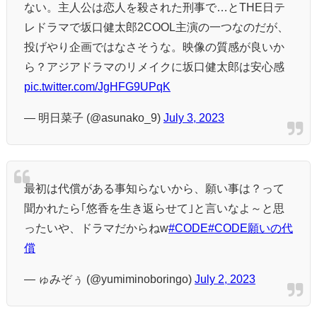
ない。主人公は恋人を殺された刑事で…とTHE日テ
レドラマで坂口健太郎2COOL主演の一つなのだが、
投げやり企画ではなさそうな。映像の質感が良いか
ら？アジアドラマのリメイクに坂口健太郎は安心感
pic.twitter.com/JgHFG9UPqK
— 明日菜子 (@asunako_9)
July 3, 2023
最初は代償がある事知らないから、願い事は？って
聞かれたら｢悠香を生き返らせて｣と言いなよ～と思
ったいや、ドラマだからねw
#CODE
#CODE願いの代
償
— ゅみぞぅ (@yumiminoboringo)
July 2, 2023