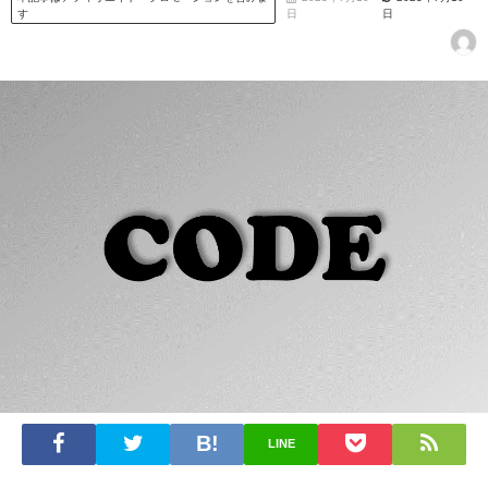
す
日
日
LINE