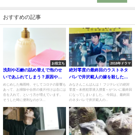
おすすめの記事
お役立ち
2018年ドラマ
洗剤や石鹸の詰め替えで泡のせ
絶対零度の最終回のラストネタ
いであふれてしまう？原因や対
バレで井沢範人の嫁を殺した黒
処法はあるの？
幕は誰？
めじめした梅雨時、そしてコロナの影響も
みなさんこんばんは！ フジテレビの絶対
あって、お掃除や台所の後片付けは念には
零度～未然犯罪潜入捜査～がついに最終回
念を入れて、という方が増えています。
になってしまいました。 今回は、最終回
そうした時に便利なのがス...
のネタバレで井沢範人の...