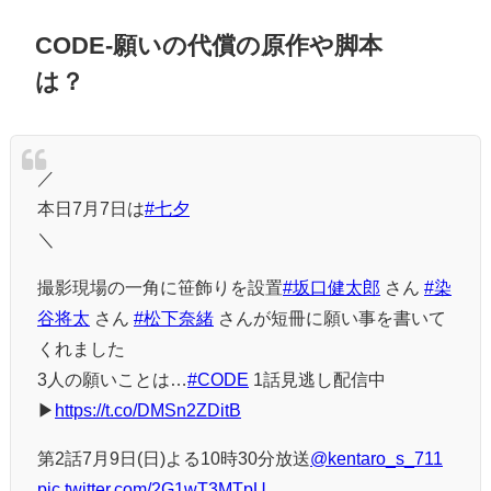
CODE-願いの代償の原作や脚本
は？
／
本日7月7日は
#七夕
＼
撮影現場の一角に笹飾りを設置
#坂口健太郎
さん
#染
谷将太
さん
#松下奈緒
さんが短冊に願い事を書いて
くれました
3人の願いことは…
#CODE
1話見逃し配信中
▶
https://t.co/DMSn2ZDitB
第2話7月9日(日)よる10時30分放送
@kentaro_s_711
pic.twitter.com/2G1wT3MTpU