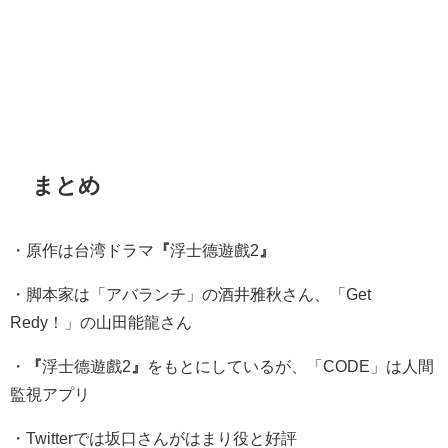
まとめ
・原作は台湾ドラマ
『
浮士德遊戲2
』
・脚本家は「アバランチ」の酒井雅秋さん、「Get
Redy！」の山田能龍さん
・
『
浮士德遊戲2
』
をもとにしているが、「CODE」は人間
監視アプリ
・Twitterでは坂口さんがはまり役と好評