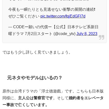
今夜も一瞬たりとも見逃せない衝撃の展開の連続❗
ぜひご覧ください
pic.twitter.com/fqjEdGFl7d
— CODEー願いの代償ー【公式】日本テレビ系新日
曜ドラマ 7月2日スタート (@code_ytv)
July 8, 2023
ではもう少し詳しく見ていきましょう。
元ネタやモデルはいるの？
原作は台湾ドラマの
「浮士德遊戲」です。こちらも日本版
同様に、
主人公は警察官です
。そして
婚約者をエレベータ
ー事故で亡くしています。