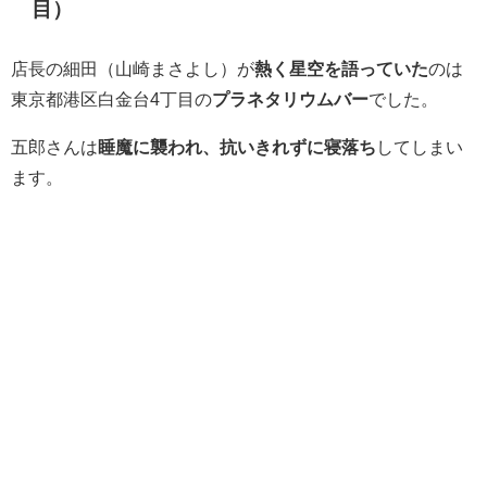
目）
店長の細田（山崎まさよし）が
熱く星空を語っていた
のは
東京都港区白金台4丁目の
プラネタリウムバー
でした。
五郎さんは
睡魔に襲われ、抗いきれずに寝落ち
してしまい
ます。