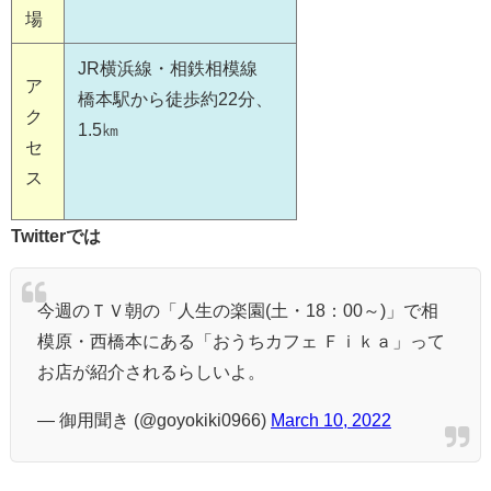
場
JR横浜線・相鉄相模線
ア
橋本駅から徒歩約22分、
ク
1.5㎞
セ
ス
Twitterでは
今週のＴＶ朝の「人生の楽園(土・18：00～)」で相
模原・西橋本にある「おうちカフェ Ｆｉｋａ」って
お店が紹介されるらしいよ。
— 御用聞き (@goyokiki0966)
March 10, 2022