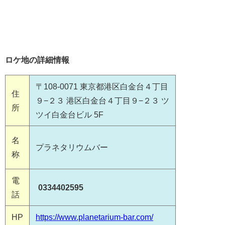
ロケ地の詳細情報
〒108-0071 東京都港区白金台４丁目
住
９−２３ 港区白金台４丁目９−２３ ツ
所
ツイ白金台ビル 5F
名
プラネタリウムバー
称
電
0334402595
話
HP
https://www.planetarium-bar.com/