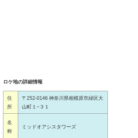
ロケ地の詳細情報
住
〒252-0146 神奈川県相模原市緑区大
所
山町１−３１
名
ミッドオアシスタワーズ
称