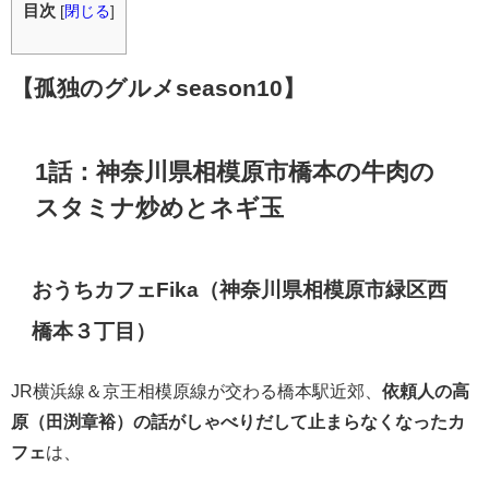
目次
[
閉じる
]
【孤独のグルメseason10】
1話：神奈川県相模原市橋本の牛肉の
スタミナ炒めとネギ玉
おうちカフェFika（神奈川県相模原市緑区西
橋本３丁目）
JR横浜線＆京王相模原線
が交わる橋本駅近郊、
依頼人の高
原（田渕章裕）の話がしゃべりだして止まらなくなったカ
フェ
は、