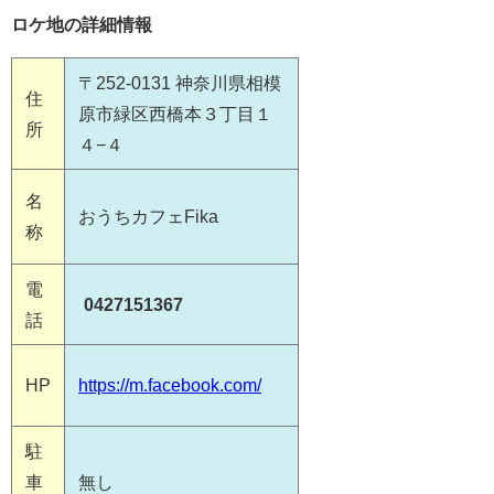
ロケ地の詳細情報
〒252-0131 神奈川県相模
住
原市緑区西橋本３丁目１
所
４−４
名
おうちカフェFika
称
電
0427151367
話
HP
https://m.facebook.com/
駐
車
無し