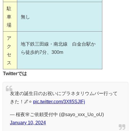
駐
車
無し
場
ア
地下鉄三田線・南北線 白金台駅か
ク
ら徒歩約7分、300m
セ
ス
Twitterでは
友達の誕生日のお祝いにプラネタリウムバー行って
きた！🌌⭐️
pic.twitter.com/3Xfi5SJIFj
— 桜夜🌸ご依頼受付中 (@sayo_xxx_Uo_oU)
January 10, 2024