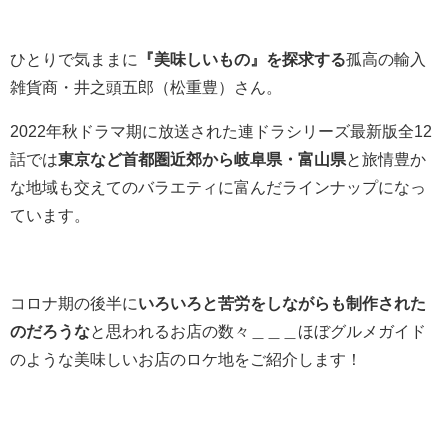
ひとりで気ままに
『美味しいもの』を探求する
孤高の輸入
雑貨商・井之頭五郎（松重豊）さん。
2022年秋ドラマ期に放送された連ドラシリーズ最新版全12
話では
東京など首都圏近郊から岐阜県・富山県
と旅情豊か
な地域も交えてのバラエティに富んだラインナップになっ
ています。
コロナ期の後半に
いろいろと苦労をしながらも制作された
のだろうな
と思われるお店の数々＿＿＿ほぼグルメガイド
のような美味しいお店のロケ地をご紹介します！