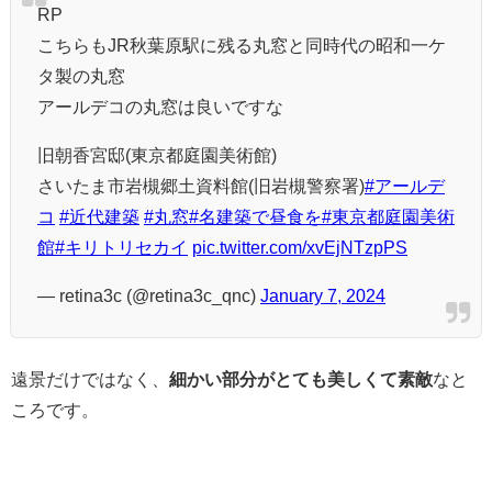
RP
こちらもJR秋葉原駅に残る丸窓と同時代の昭和一ケ
タ製の丸窓
アールデコの丸窓は良いですな
旧朝香宮邸(東京都庭園美術館)
さいたま市岩槻郷土資料館(旧岩槻警察署)
#アールデ
コ
#近代建築
#丸窓
#名建築で昼食を
#東京都庭園美術
館
#キリトリセカイ
pic.twitter.com/xvEjNTzpPS
— retina3c (@retina3c_qnc)
January 7, 2024
遠景だけではなく、
細かい部分がとても美しくて素敵
なと
ころです。