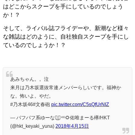
はどこからスクープを手にしているのでしょう
か！？
そして、ライバル誌フライデーや、新潮など様々
な雑誌はどのように、自社独自スクープを手にし
ているのでしょうか！？
あみちゃん。。泣
来月は乃木坂選抜常連メンバーらしいです。福神か
な。怖いよ。やだ。
#乃木坂46#文春砲
pic.twitter.com/C5sQfUrNIZ
— パフパフ系ゆーな◢͟￨⁴⁶🌻佑唯まーる欅/HKT
(@hkt_keyaki_yuna)
2018年4月15日