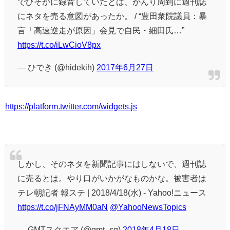
でひそかに録音していたとは、かんり周到に週刊誌
にネタを売る意図があったか。 / “豊田衆院議員：暴
言「高速逆走が原因」会見で自民・細田氏…”
https://t.co/iLwCioV8px
— ひでき (@hidekih)
2017年6月27日
https://platform.twitter.com/widgets.js
しかし、そのネタを新聞記事にはしないで、週刊誌
に売るとは。やり口がいかがなものかな。被害者は
テレ朝記者 報ステ | 2018/4/18(水) - Yahoo!ニュース
https://t.co/jFNAyMM0aN
@YahooNewsTopics
— GMTスクエア (@gmt_sq)
2018年4月18日