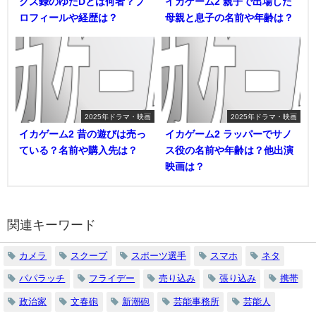
クズ録のゆたDとは何者？プ
イカゲーム2 親子で出場した
ロフィールや経歴は？
母親と息子の名前や年齢は？
2025年ドラマ・映画
2025年ドラマ・映画
イカゲーム2 昔の遊びは売っ
イカゲーム2 ラッパーでサノ
ている？名前や購入先は？
ス役の名前や年齢は？他出演
映画は？
関連キーワード
カメラ
スクープ
スポーツ選手
スマホ
ネタ
パパラッチ
フライデー
売り込み
張り込み
携帯
政治家
文春砲
新潮砲
芸能事務所
芸能人