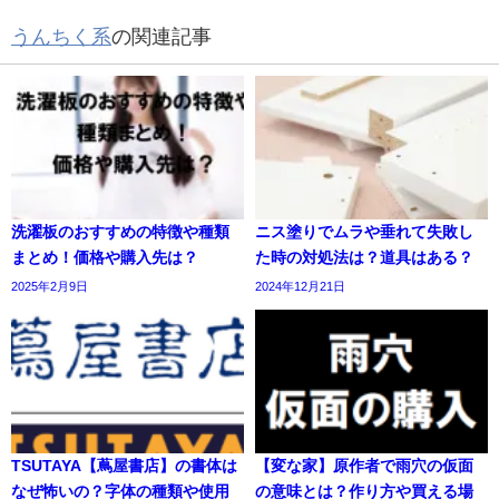
うんちく系
の関連記事
洗濯板のおすすめの特徴や種類
ニス塗りでムラや垂れて失敗し
まとめ！価格や購入先は？
た時の対処法は？道具はある？
2025年2月9日
2024年12月21日
TSUTAYA【蔦屋書店】の書体は
【変な家】原作者で雨穴の仮面
なぜ怖いの？字体の種類や使用
の意味とは？作り方や買える場