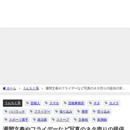
ホーム
うんちく系
週間文春やフライデーなど写真のネタ売りの提供の実態
は？金額や値段など
うんちく系
芸能人
スマホ
芸能事務所
ネタ
カメラ
パパラッチ
フライデー
張り込み
携帯
売り込み
スポーツ選手
政治家
スクープ
文春砲
新潮砲
週間文春やフライデーなど写真のネタ売りの提供