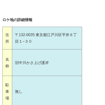
ロケ地の詳細情報
住
〒132-0035 東京都江戸川区平井６丁
所
目１−３０
名
旧中川かさ上げ護岸
称
駐
車
無し
場