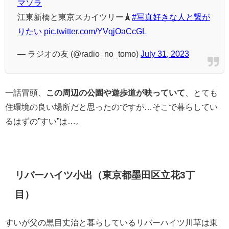
マソラ
江東新橋と東京スカイツリー🗼
#写真好きな人と繋が
りたい
pic.twitter.com/YVqjOaCcGL
— ラジオの友 (@radio_no_tomo)
July 31, 2023
一話冒頭、
この周辺の公園や遊歩道が映っていて
、とても
住環境の良い場所だと思ったのですが…そこで暮らしてい
るはずの”すい”は…。
リバーハイツ小出（東京都墨田区立花3丁
目）
すいが父の黒目丈治と暮らしているリバーハイツ川草は東