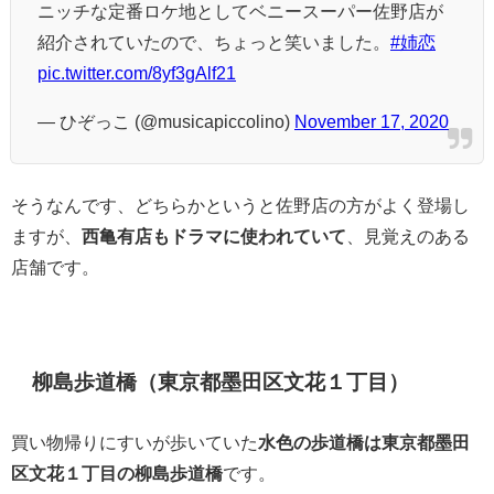
ニッチな定番ロケ地としてベニースーパー佐野店が
紹介されていたので、ちょっと笑いました。
#姉恋
pic.twitter.com/8yf3gAlf21
— ひぞっこ (@musicapiccolino)
November 17, 2020
そうなんです、どちらかというと佐野店の方がよく登場し
ますが、
西亀有店もドラマに使われていて
、見覚えのある
店舗です。
柳島歩道橋（東京都墨田区文花１丁目）
買い物帰りにすいが歩いていた
水色の歩道橋は東京都墨田
区文花１丁目の柳島歩道橋
です。