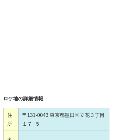
ロケ地の詳細情報
住
〒131-0043 東京都墨田区立花３丁目
所
１７−５
名