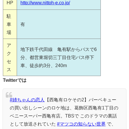
HP
http://www.nittoh-e.co.jp/
駐
車
有
場
ア
地下鉄千代田線 亀有駅からバスで6
ク
分、都営東堀切三丁目住宅バス停下
セ
車、徒歩約3分、240m
ス
Twitterでは
#姉ちゃんの恋人
【西亀有ロケその2】バーベキュー
の買い出しシーンのロケ地は、葛飾区西亀有1丁目の
ベニースーパー西亀有店。TBSで このドラマの裏話
として放送されていた
#マツコの知らない世界
で、