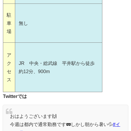
駐
車
無し
場
ア
ク
JR 中央・総武線 平井駅から徒歩
セ
約12分、900m
ス
Twitterでは
おはようございます🙌
今週は都内で通常勤務です🚃しかし朝から暑い💦
#イ