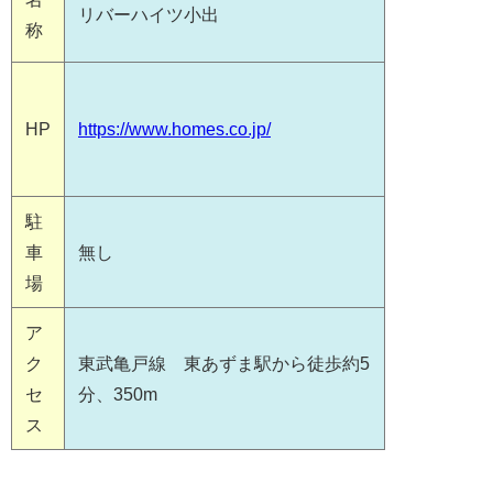
リバーハイツ小出
称
HP
https://www.homes.co.jp/
駐
車
無し
場
ア
ク
東武亀戸線 東あずま駅から徒歩約5
セ
分、350m
ス