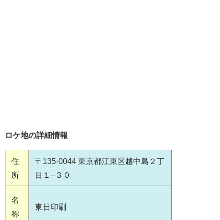
ロケ地の詳細情報
住
〒135-0044 東京都江東区越中島２丁
所
目１−３０
名
東日印刷
称