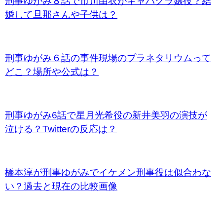
刑事ゆがみ８話で市川由衣がキャバクラ嬢役？結
婚して旦那さんや子供は？
刑事ゆがみ６話の事件現場のプラネタリウムって
どこ？場所や公式は？
刑事ゆがみ6話で星月光希役の新井美羽の演技が
泣ける？Twitterの反応は？
橋本淳が刑事ゆがみでイケメン刑事役は似合わな
い？過去と現在の比較画像