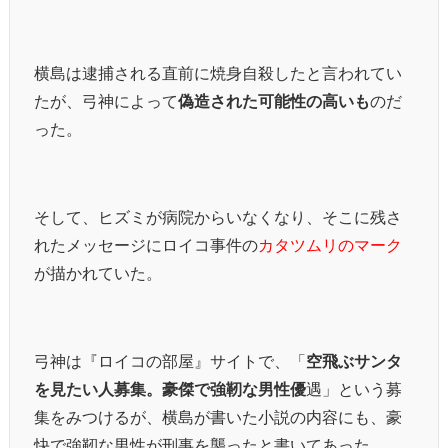
横島は逮捕される直前に焼身自殺したと言われてい
たが、弓神によって
偽造された可能性の高いも
のだ
った。
そして、ヒズミが病院からいなくなり、そこに残さ
れたメッセージにロイコ事件の
カタツムリのマーク
が描かれていた。
弓神は『ロイコの部屋』サイトで、「
空飛ぶサンタ
を見たい人募集。豪傑で強靭な男性優
遇」という募
集をみつけるが、横島が書いた小説の内容にも、豪
快で強靭な男性が刑事を襲ったと書いてあった。