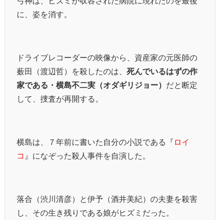
弓神は、ヒズミが収容された病院に現れたのを最後
に、姿を消す。
ドライブレコーダーの映像から、資産家の元医師の
薮田（渡辺哲）を殺したのは、
死んでいるはずの作
家である・横島不二実（オダギリジョー）
だと断定
して、捜査が再開する。
横島は、７年前に書いた自分の小説である『
ロイ
コ
』になぞった殺人事件を自演した。
落合（渋川清彦）と伊予（酒井美紀）の夫妻を殺害
し、その生き残りである娘がヒズミだった。