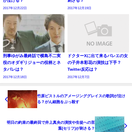
が泣ける？
刺さる？
2017年12月22日
2017年12月19日
刑事ゆがみ最終話で横島不二実
ドクターXに出て来るバレエの女
役のオダギリジョーの役柄とネ
の子井本彩花の演技は下手？
タバレは？
Twitter反応は？
2017年12月18日
2017年12月7日
竹原ピストルのアメージンググレイスの歌詞が泣け
る？がん細胞をぶっ殺す
明日の約束の最終回で井上真央の演技や生徒への言
葉(セリフ)が刺さる？