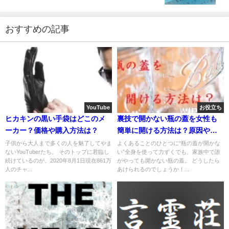
おすすめの記事
YouTube
お役立ち
ヒカキンの黒い手袋はどこのメ
裏技で開かない瓶の蓋を女性も
ーカー？価格や購入方法は？
簡単に開ける方法は？原因や必
要な道具は？
子供から大人まで多くの人を魅了してやま
よくあることのひとつに“瓶の蓋が開かな
ないYouTuberたち。 そのトップに君臨し
い”全身を使って力ずくでも、家族中で誰
続けているのが、2020年8月1日現在861万
がやっても開かない瓶の蓋。 どうしたら
人のチャ...
あけられるのでしょうか！...