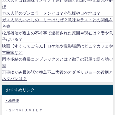
説
ガス人間のブンコラーメンとは？小説版やロケ地は？
ガス人間のいとしのエリーはなぜ？意味やラストとの関係を
考察
松尾雄治が過去の不祥事で逮捕された原因や現在は？妻や息
子はいる？
映画【すくってごらん】ロケ地や撮影場所はどこ？カフェや
古民家など
岡本多緒の身長コンプレックスとは？徹子の部屋で語る幼少
期
刑事ゆがみ最終話で横島不二実役のオダギリジョーの役柄と
ネタバレは？
おすすめリンク
・地獄楽
・ＳＰＹ×ＦＡＭＩＬＹ