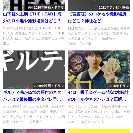
2020年映画・ドラマ
2021年テレビ・映画
山下智久主演【THE HEAD】海
【言霊荘】のロケ地や撮影場所
外のロケ地や撮影場所はどこ？
はどこ？神社など
2020年6月12日（金）よりHuluで「THE
口は禍の元＿＿＿放った言葉が誰かの命を
HEAD」の放送がスタートします。 「THE
脅かしてしまう…そんな”呪い”に憑りつか
HEAD」は山下智久さんが国際デビューを
れてしまったら…？！ 底辺View
果...
Tuber（YouTub...
2020年映画・ドラマ
2018年ドラマ
ギルティ鳴かぬ蛍の原作のネタ
ゼロ一攫千金ゲーム4話の水時計
バレは？最終回のネタバレ予想
のルールやネタバレは？正解を
は？
予想
いつの時代もスリルのある不倫ものは注目
みなさんこんばんは！ ゼロ一攫千金ゲー
を集めがち。 現在放送中の新川優愛さん
ムの４話が放送されました！今回は、水時
が主演を務めるドラマ「ギルティ～この恋
計というゲーム。 筒のようなものの中ら
は罪ですか？～」も不倫ド...
されて、水が入ってくる...