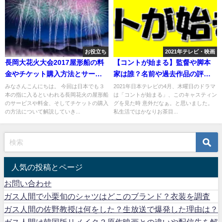
お役立ち
2021年テレビ・映画
長岡大花火大会2017屋形船の料
【コントが始まる】監督や脚本
金やチケット購入方法とサービ
家は誰？名前や過去作品の評価
スの内容
は？
みなさんこんにちは。 今回は日本でも３
2021年日本テレビの4月、木曜日のドラマ
本の指に入るといわれる長岡花火の屋形船
は「コントが始まる」、このキャスティン
のサービスや料金、そしてチケットの購入
グを見た時 意外だなぁ。と思いました。
の方法について解説していき...
私生活ではかなりお茶目...
人気の投稿とページ
お問い合わせ
ガス人間で小栗旬のシャツはどこのブランド？衣装を調査
ガス人間の佐野教授は何をした？生放送で爆発した理由は？
ガス人間は韓国版リメイク？原作映画との違いや配信先を解