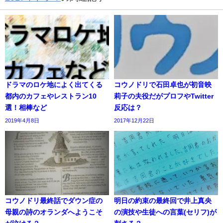
ドラマのロケ地によく出てくる
コウノドリで石田卓也が初音映
都内のカフェやレストラン10
莉子の夫役だがプロフやTwitter
選！相棒など
反応は？
2019年4月8日
2017年12月22日
コウノドリ最終話でダウン症の
明日の約束の最終回で井上真央
母親の詩のオランダへようこそ
の演技や生徒への言葉(セリフ)が