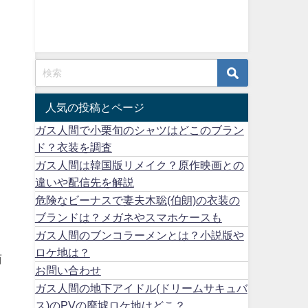
人気の投稿とページ
ガス人間で小栗旬のシャツはどこのブラン
ド？衣装を調査
ガス人間は韓国版リメイク？原作映画との
違いや配信先を解説
危険なビーナスで妻夫木聡(伯朗)の衣装の
ブランドは？メガネやスマホケースも
ガス人間のブンコラーメンとは？小説版や
ロケ地は？
商
お問い合わせ
ガス人間の地下アイドル(ドリームサキュバ
ス)のPVの廃墟ロケ地はどこ？