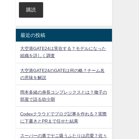
購読
最近の投稿
大空港GATE24は実在する？モデルになった
組織を詳しく調査
大空港GATE24のGATEは何の略？チーム名
の意味を解説
岡本多緒の身長コンプレックスとは？徹子の
部屋で語る幼少期
Codexクラウドでブログ記事を作れる？実際
に下書きとPRまで任せた結果
スーパーの裏でヤニ吸うふたりは恋愛？佐々