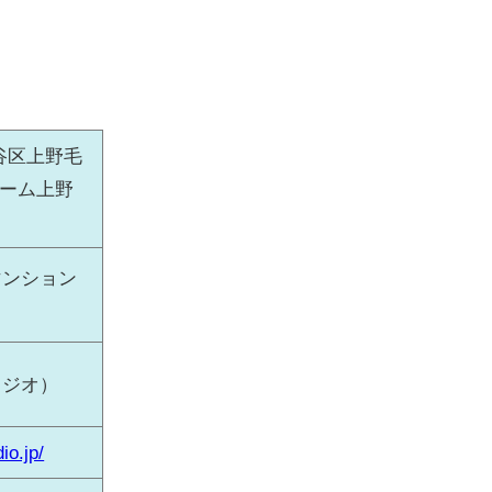
田谷区上野毛
ローム上野
マンション
スタジオ）
io.jp/