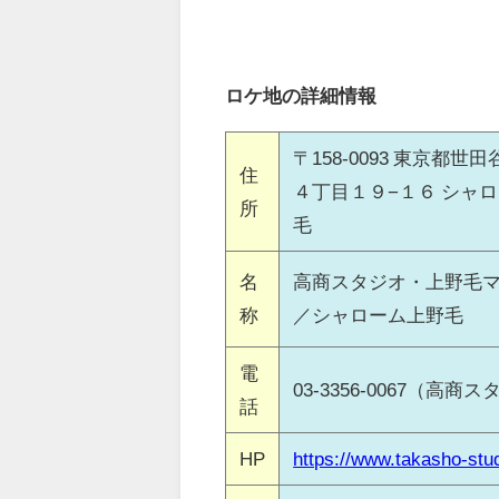
ロケ地の詳細情報
〒158-0093 東京都世
住
４丁目１９−１６ シャ
所
毛
名
高商スタジオ・上野毛
称
／シャローム上野毛
電
03-3356-0067（高商
話
HP
https://www.takasho-stud