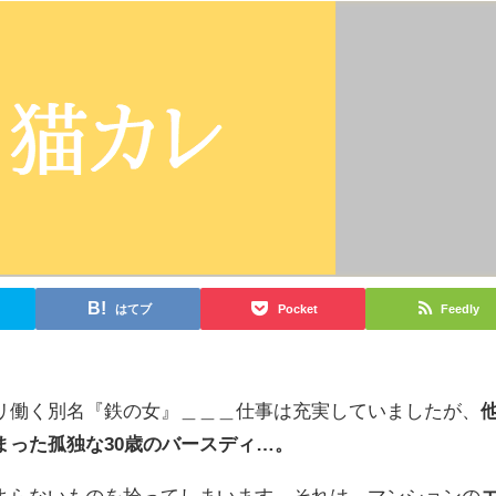
はてブ
Pocket
Feedly
リ働く別名『鉄の女』＿＿＿仕事は充実していましたが、
まった孤独な30歳のバースディ…。
よらないものを拾ってしまいます。それは、マンションの