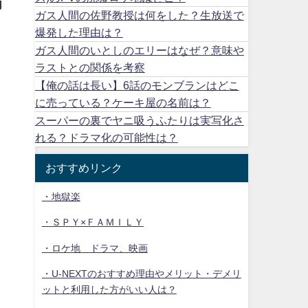
内
ガス人間の佐野教授は何をした？生放送で
爆発した理由は？
ガス人間のいとしのエリーはなぜ？意味や
ラストとの関係を考察
【俺の話は長い】6話のモンブランはどこ
に売っている？ケーキ屋の名前は？
スーパーの裏でヤニ吸うふたりは実写化さ
れる？ドラマ化の可能性は？
おすすめリンク
・地獄楽
・ＳＰＹ×ＦＡＭＩＬＹ
・ロケ地 ドラマ、映画
・U-NEXTのおすすめ理由やメリット・デメリ
ットと利用した方がいい人は？