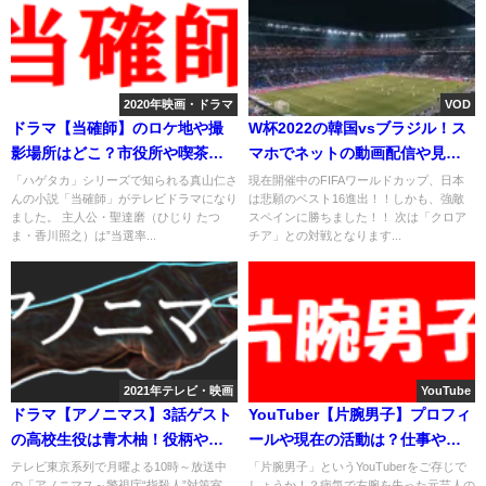
2020年映画・ドラマ
VOD
ドラマ【当確師】のロケ地や撮
W杯2022の韓国vsブラジル！ス
影場所はどこ？市役所や喫茶店
マホでネットの動画配信や見逃
など
し配信は？
「ハゲタカ」シリーズで知られる真山仁さ
現在開催中のFIFAワールドカップ、日本
んの小説「当確師」がテレビドラマになり
は悲願のベスト16進出！！しかも、強敵
ました。 主人公・聖達磨（ひじり たつ
スペインに勝ちました！！ 次は「クロア
ま・香川照之）は”当選率...
チア」との対戦となります...
2021年テレビ・映画
YouTube
ドラマ【アノニマス】3話ゲスト
YouTuber【片腕男子】プロフィ
の高校生役は青木柚！役柄や演
ールや現在の活動は？仕事や年
技力は？
収など
テレビ東京系列で月曜よる10時～放送中
「片腕男子」というYouTuberをご存じで
の「アノニマス～警視庁“指殺人”対策室
しょうか！？病気で左腕を失った元芸人の