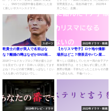
～」。 SNSでの誹謗中傷を題材にした全
宮野貴至さん。現在25歳です。 2022年4
く新しいサスペンスドラマ...
月ごろに、左腕...
スポーツ
2022年ドラマ・映画
乾貴士の妻が美人で名前はな
【カリスマ壱子】ロケ地や撮影
な？離婚の噂はなぜかSNS画像
場所はどこ？喫茶店やパン屋な
から考察した
ど
2018ワールドカップロシア杯が盛り上が
華々しい活躍をしていたキー局の女子アナ
りを見せています！日本いい試合してます
有加里壱子は、そうと知らずに愛した男・
よね！テレビの前で興奮しっぱなし！とい
奥野が既婚・子持ちだったことからその妻
う人も多いのではないでし...
から訴えられ、 不倫バッシ...
2019年テレビ・ドラマ
2022年ドラマ・映画