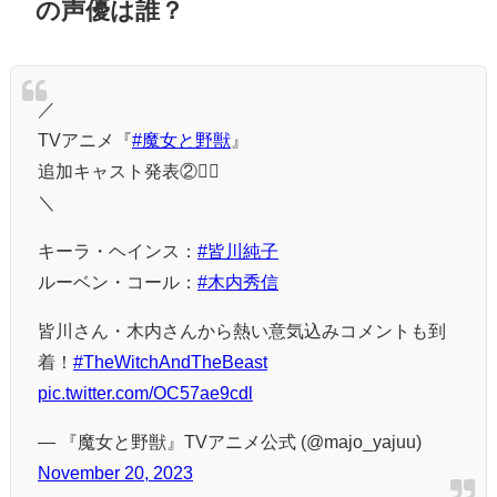
の声優は誰？
／
TVアニメ『
#魔女と野獣
』
追加キャスト発表②🧙‍♀️
＼
キーラ・ヘインス：
#皆川純子
ルーベン・コール：
#木内秀信
皆川さん・木内さんから熱い意気込みコメントも到
着！
#TheWitchAndTheBeast
pic.twitter.com/OC57ae9cdl
— 『魔女と野獣』TVアニメ公式 (@majo_yajuu)
November 20, 2023