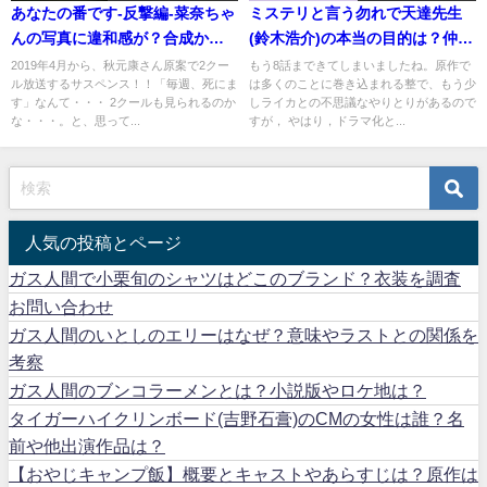
あなたの番です-反撃編-菜奈ちゃ
ミステリと言う勿れで天達先生
んの写真に違和感が？合成か
(鈴木浩介)の本当の目的は？仲間
Twitter予想は？
はいる？
2019年4月から、秋元康さん原案で2クー
もう8話まできてしまいましたね。原作で
ル放送するサスペンス！！「毎週、死にま
は多くのことに巻き込まれる整で、もう少
す」なんて・・・ 2クールも見られるのか
しライカとの不思議なやりとりがあるので
な・・・。と、思って...
すが， やはり，ドラマ化と...
人気の投稿とページ
ガス人間で小栗旬のシャツはどこのブランド？衣装を調査
お問い合わせ
ガス人間のいとしのエリーはなぜ？意味やラストとの関係を
考察
ガス人間のブンコラーメンとは？小説版やロケ地は？
タイガーハイクリンボード(吉野石膏)のCMの女性は誰？名
前や他出演作品は？
【おやじキャンプ飯】概要とキャストやあらすじは？原作は