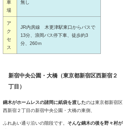
車
無し
場
ア
JR内房線 木更津駅東口からバスで
ク
13分、浪岡バス停下車、徒歩約3
セ
分、260ｍ
ス
新宿中央公園・大橋（東京都新宿区西新宿２
丁目）
鏑木がホームレスの諸岡に紙袋を渡した
のは東京都新宿区
西新宿２丁目の新宿中央公園・大橋の東側、
ふれあい通り沿いの階段です。
そんな鏑木の後を野々村が