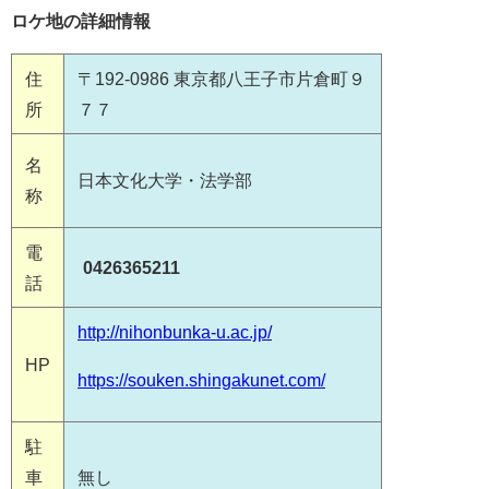
ロケ地の詳細情報
住
〒192-0986 東京都八王子市片倉町９
所
７７
名
日本文化大学・法学部
称
電
0426365211
話
http://nihonbunka-u.ac.jp/
HP
https://souken.shingakunet.com/
駐
車
無し