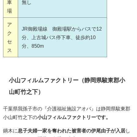
車
無し
場
ア
JR御殿場線 御殿場駅からバスで12
ク
分、上古城バス停下車、徒歩約10
セ
分、850m
ス
小山フィルムファクトリー（静岡県駿東郡小
山町竹之下）
千葉県我孫子市の『介護福祉施設アオバ』は静岡県駿東郡
小山町竹之下の
小山フィルムファクトリーです。
鏑木に
息子夫婦一家を奪われた被害者の伊尾由子が入居
し