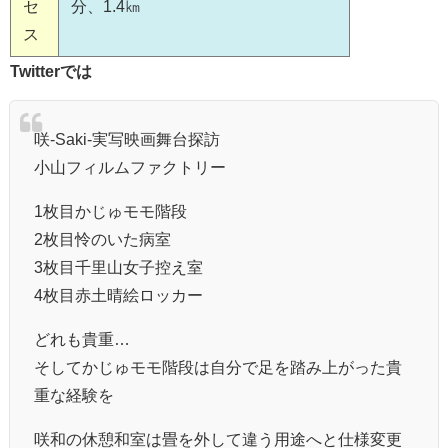
セ
分、1.4㎞
ス
Twitterでは
咲-Saki-実写映画舞台探訪
小山フィルムファクトリー
1枚目かじゅモモ階段
2枚目怜のいた病室
3枚目千里山女子控え室
4枚目赤土晴絵ロッカー
どれも貴重…
そしてかじゅモモ階段は自分で足を踏み上がった貴
重な経験を
咲和の休憩和室は畳を外して違う用途へと仕様変更