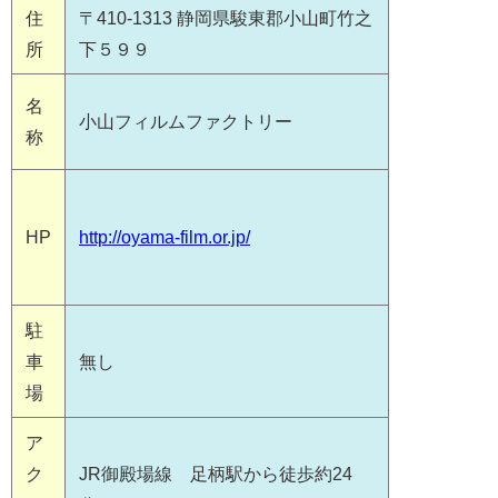
住
〒410-1313 静岡県駿東郡小山町竹之
所
下５９９
名
小山フィルムファクトリー
称
HP
http://oyama-film.or.jp/
駐
車
無し
場
ア
ク
JR御殿場線 足柄駅から徒歩約24