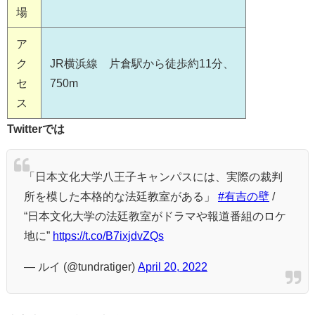
場
ア
ク
JR横浜線 片倉駅から徒歩約11分、
セ
750m
ス
Twitterでは
「日本文化大学八王子キャンパスには、実際の裁判
所を模した本格的な法廷教室がある」
#有吉の壁
/
“日本文化大学の法廷教室がドラマや報道番組のロケ
地に”
https://t.co/B7ixjdvZQs
— ルイ (@tundratiger)
April 20, 2022