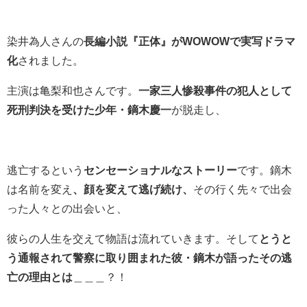
染井為人さんの
長編小説『正体』がWOWOWで実写ドラマ
化
されました。
主演は亀梨和也さんです。
一家三人惨殺事件の犯人として
死刑判決を受けた少年・鏑木慶一
が脱走し、
逃亡するという
センセーショナルなストーリー
です。鏑木
は名前を変え
、顔を変えて逃げ続け、
その行く先々で出会
った人々との出会いと、
彼らの人生を交えて物語は流れていきます。そして
とうと
う通報されて警察に取り囲まれた彼・鏑木が語ったその逃
亡の理由とは
＿＿＿？！