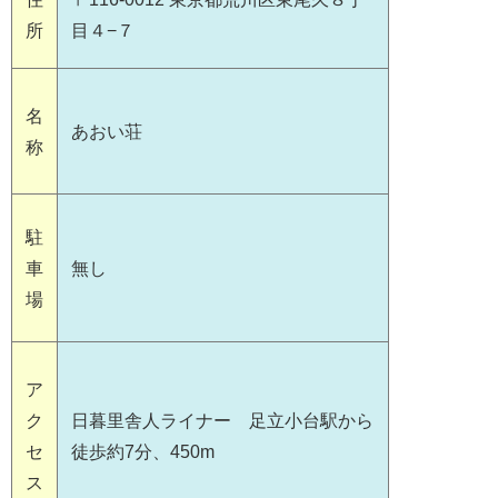
所
目４−７
名
あおい荘
称
駐
車
無し
場
ア
ク
日暮里舎人ライナー 足立小台駅から
セ
徒歩約7分、450m
ス