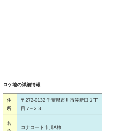
ロケ地の詳細情報
住
〒272-0132 千葉県市川市湊新田２丁
所
目７−２３
名
コナコート市川A棟