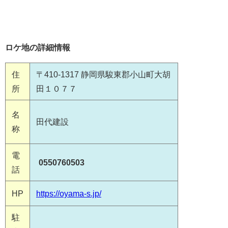
ロケ地の詳細情報
住
〒410-1317 静岡県駿東郡小山町大胡
所
田１０７７
名
田代建設
称
電
0550760503
話
HP
https://oyama-s.jp/
駐