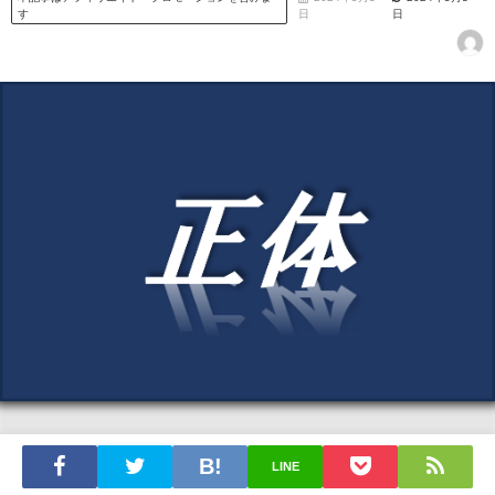
す
日
日
LINE