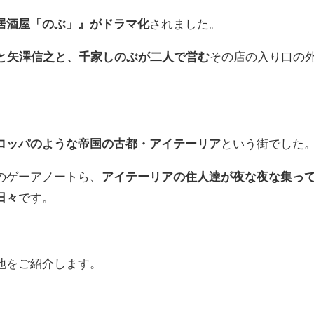
居酒屋「のぶ」』がドラマ化
されました。
こと矢澤信之と、千家しのぶが二人で営む
その店の入り口の
ロッパのような帝国の古都・アイテーリア
という街でした
のゲーアノートら、
アイテーリアの住人達が夜な夜な集っ
日々
です。
地をご紹介します。