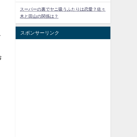
スーパーの裏でヤニ吸うふたりは恋愛？佐々
木と田山の関係は？
スポンサーリンク
ス
お