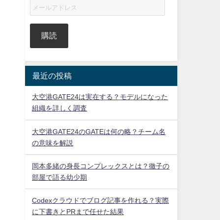
購読
最近の投稿
大空港GATE24は実在する？モデルになった
組織を詳しく調査
大空港GATE24のGATEは何の略？チーム名
の意味を解説
岡本多緒の身長コンプレックスとは？徹子の
部屋で語る幼少期
Codexクラウドでブログ記事を作れる？実際
に下書きとPRまで任せた結果