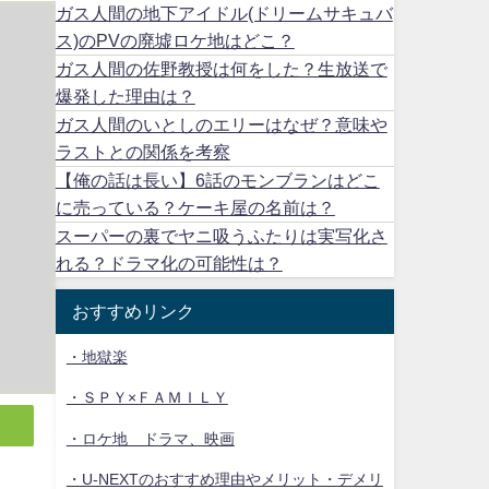
ガス人間の地下アイドル(ドリームサキュバ
ス)のPVの廃墟ロケ地はどこ？
ガス人間の佐野教授は何をした？生放送で
爆発した理由は？
ガス人間のいとしのエリーはなぜ？意味や
ラストとの関係を考察
【俺の話は長い】6話のモンブランはどこ
に売っている？ケーキ屋の名前は？
スーパーの裏でヤニ吸うふたりは実写化さ
れる？ドラマ化の可能性は？
おすすめリンク
・地獄楽
・ＳＰＹ×ＦＡＭＩＬＹ
・ロケ地 ドラマ、映画
・U-NEXTのおすすめ理由やメリット・デメリ