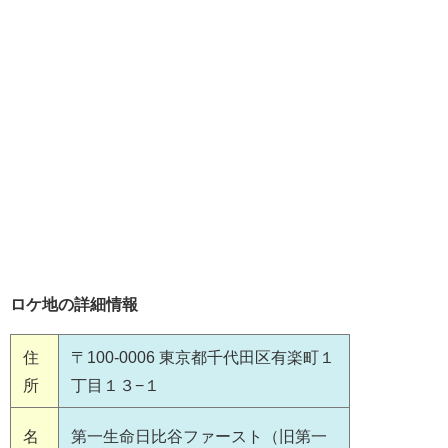
ロケ地の詳細情報
住
〒100-0006 東京都千代田区有楽町１
所
丁目１３−１
名
第一生命日比谷ファースト（旧第一