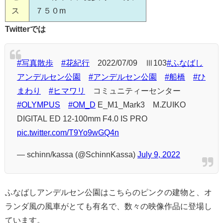
ス
７５０m
Twitterでは
#写真散歩
#花紀行
2022/07/09 Ⅲ103
#ふなばし
アンデルセン公園
#アンデルセン公園
#船橋
#ひ
まわり
#ヒマワリ
コミュニティーセンター
#OLYMPUS
#OM_D
E_M1_Mark3 M.ZUIKO
DIGITAL ED 12-100mm F4.0 IS PRO
pic.twitter.com/T9Yo9wGQ4n
— schinn/kassa (@SchinnKassa)
July 9, 2022
ふなばしアンデルセン公園はこちらのピンクの建物と、オ
ランダ風の風車がとても有名で、数々の映像作品に登場し
ています。