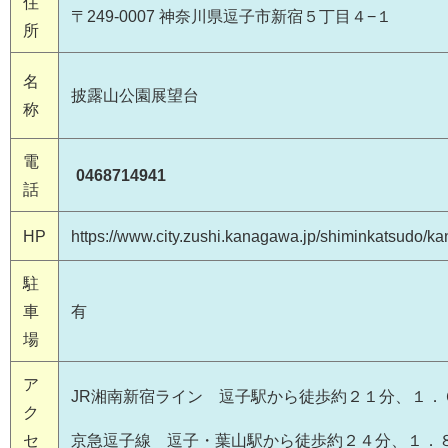
住
〒249-0007 神奈川県逗子市新宿５丁目４−１
所
名
披露山公園展望台
称
電
0468714941
話
HP
https://www.city.zushi.kanagawa.jp/shiminkatsudo/
駐
車
有
場
ア
JR湘南新宿ライン 逗子駅から徒歩約２１分、１．
ク
セ
京急逗子線 逗子・葉山駅から徒歩約２４分、１．