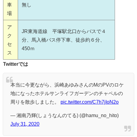
車
無し
場
ア
JR東海道線 平塚駅北口からバスで４
ク
分、馬入橋バス停下車、徒歩約６分、
セ
450ｍ
ス
Twitterでは
本当に今更ながら、浜崎あゆみさんのMのPVのロケ
地になったホテルサンライフガーデンのチャペルの
周りを散歩しました。
pic.twitter.com/C7h7jIoN2o
— 湘南乃輝(しょうなんのてる) (@hamu_no_hito)
July 31, 2020