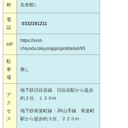
称
生命館）
電
0332161211
話
https://visit-
HP
chiyoda.tokyo/app/spot/detail/95
駐
車
無し
場
地下鉄日比谷線 日比谷駅から徒歩
ア
約２分、１３０m
ク
セ
地下鉄有楽町線・JR山手線 有楽町
ス
駅から徒歩約３分、２２０m