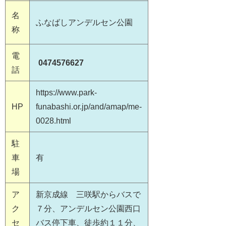
名
ふなばしアンデルセン公園
称
電
0474576627
話
https://www.park-
HP
funabashi.or.jp/and/amap/me-
0028.html
駐
車
有
場
ア
新京成線 三咲駅からバスで
ク
７分、アンデルセン公園西口
セ
バス停下車、徒歩約１１分、