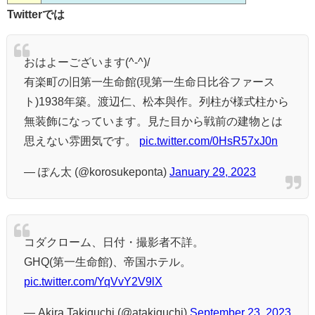
Twitterでは
おはよーございます(^-^)/
有楽町の旧第一生命館(現第一生命日比谷ファース
ト)1938年築。渡辺仁、松本與作。列柱が様式柱から
無装飾になっています。見た目から戦前の建物とは
思えない雰囲気です。
pic.twitter.com/0HsR57xJ0n
— ぽん太 (@korosukeponta)
January 29, 2023
コダクローム、日付・撮影者不詳。
GHQ(第一生命館)、帝国ホテル。
pic.twitter.com/YqVvY2V9lX
— Akira Takiguchi (@atakiguchi)
September 23, 2023