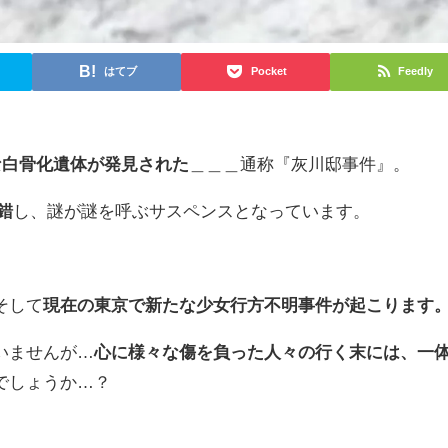
はてブ
Pocket
Feedly
な白骨化遺体が発見された
＿＿＿通称『灰川邸事件』。
錯
し、謎が謎を呼ぶサスペンスとなっています。
そして
現在の東京で新たな少女行方不明事件が起こります
いませんが…
心に様々な傷を負った人々の行く末には、一
でしょうか…？