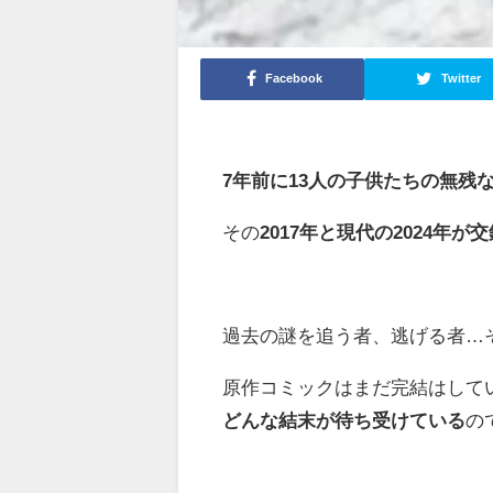
Facebook
Twitter
7年前に13人の子供たちの無残
その
2017年と現代の2024年が交
過去の謎を追う者、逃げる者…
原作コミックはまだ完結はして
どんな結末が待ち受けている
の