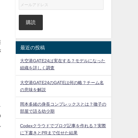
購読
際
最近の投稿
が
大空港GATE24は実在する？モデルになった
組織を詳しく調査
大空港GATE24のGATEは何の略？チーム名
の意味を解説
岡本多緒の身長コンプレックスとは？徹子の
を
部屋で語る幼少期
の
れ
Codexクラウドでブログ記事を作れる？実際
に下書きとPRまで任せた結果