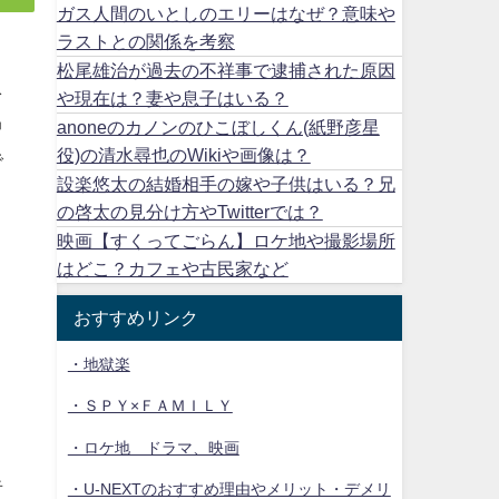
ガス人間のいとしのエリーはなぜ？意味や
ラストとの関係を考察
松尾雄治が過去の不祥事で逮捕された原因
を
や現在は？妻や息子はいる？
中
anoneのカノンのひこぼしくん(紙野彦星
役)の清水尋也のWikiや画像は？
で
設楽悠太の結婚相手の嫁や子供はいる？兄
の啓太の見分け方やTwitterでは？
映画【すくってごらん】ロケ地や撮影場所
はどこ？カフェや古民家など
おすすめリンク
・地獄楽
・ＳＰＹ×ＦＡＭＩＬＹ
・ロケ地 ドラマ、映画
者
・U-NEXTのおすすめ理由やメリット・デメリ