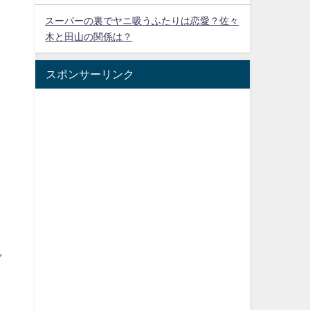
スーパーの裏でヤニ吸うふたりは恋愛？佐々
木と田山の関係は？
スポンサーリンク
。
ど