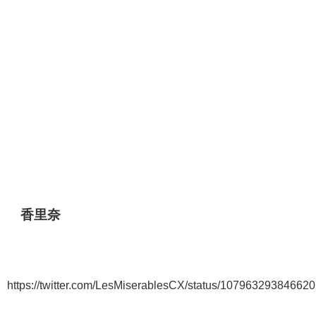
香里奈
https://twitter.com/LesMiserablesCX/status/10796329384662