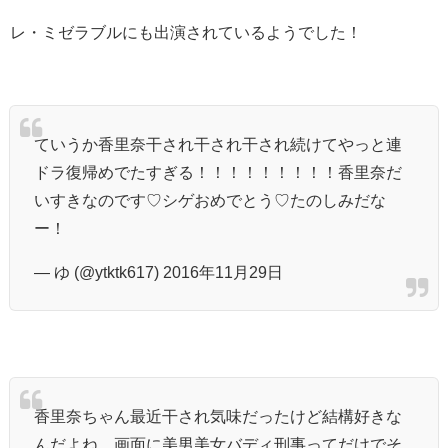
レ・ミゼラブルにも出演されているようでした！
ていうか香里奈干され干され干され続けてやっと連
ドラ復帰めでたすぎる！！！！！！！！！香里奈だ
いすきなのです♡シゲおめでとう♡たのしみだな
ー！
— ゆ (@ytktk617) 2016年11月29日
香里奈ちゃん最近干され気味だったけど結構好きな
んだよね。画面に美男美女バディ刑事ってだけでそ