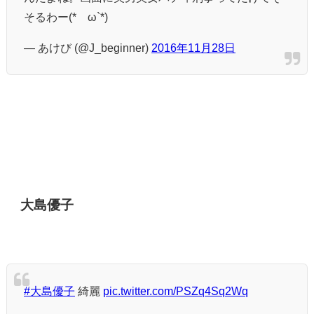
そるわー(*´ω`*)
— あけび (@J_beginner)
2016年11月28日
大島優子
#大島優子
綺麗
pic.twitter.com/PSZq4Sq2Wq