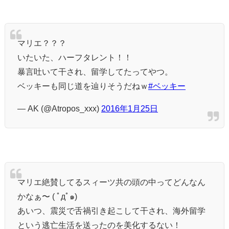
マリエ？？？
いたいた、ハーフタレント！！
暴言吐いて干され、留学してたってやつ。
ベッキーも同じ道を辿りそうだねｗ
#ベッキー
— AK (@Atropos_xxx)
2016年1月25日
マリエ絶賛してるスィーツ共の頭の中ってどんなん
かなぁ〜 ( ﾟдﾟ๑)
あいつ、震災で舌禍引き起こして干され、海外留学
という逃亡生活を送ったのを美化するない！