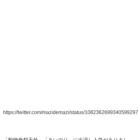
https://twitter.com/mazidemazi/status/1082362699340599297
「動物奇想天外」「あいのり」に出演し人気がありまし