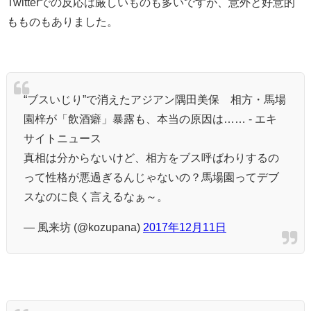
Twitterでの反応は厳しいものも多いですが、意外と好意的
もものもありました。
“ブスいじり”で消えたアジアン隅田美保 相方・馬場
園梓が「飲酒癖」暴露も、本当の原因は…… - エキ
サイトニュース
真相は分からないけど、相方をブス呼ばわりするの
って性格が悪過ぎるんじゃないの？馬場園ってデブ
スなのに良く言えるなぁ～。
— 風来坊 (@kozupana)
2017年12月11日