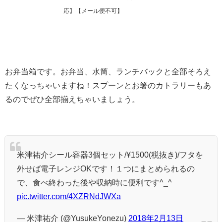
応】【メール便不可】
お弁当箱です。お弁当、水筒、ランチバックと全部そろえ
たくなっちゃいますね！スプーンとお箸のカトラリーもあ
るのでぜひ全部揃えちゃいましょう。
米津祐介シール容器3個セット/¥1500(税抜き)/フタを
外せば電子レンジOKです！１つにまとめられるの
で、食べ終わった後や収納時に便利です^_^
pic.twitter.com/4XZRNdJWXa
— 米津祐介 (@YusukeYonezu)
2018年2月13日