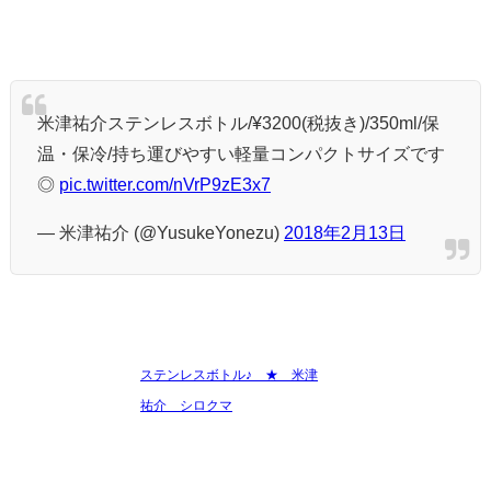
米津祐介ステンレスボトル/¥3200(税抜き)/350ml/保
温・保冷/持ち運びやすい軽量コンパクトサイズです
◎
pic.twitter.com/nVrP9zE3x7
— 米津祐介 (@YusukeYonezu)
2018年2月13日
ステンレスボトル♪ ★ 米津
祐介 シロクマ