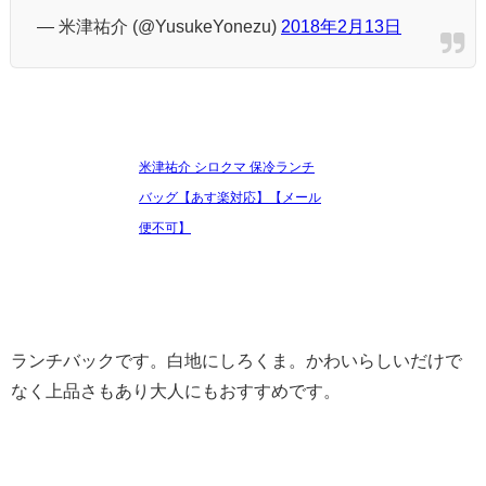
— 米津祐介 (@YusukeYonezu)
2018年2月13日
米津祐介 シロクマ 保冷ランチ
バッグ【あす楽対応】【メール
便不可】
ランチバックです。白地にしろくま。かわいらしいだけで
なく上品さもあり大人にもおすすめです。