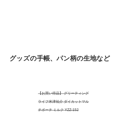
グッズの手帳、パン柄の生地など
【お買い得品】 グリーティング
ライフ米津祐介 ダイカットマル
チポーチ ミルク YZZ-152