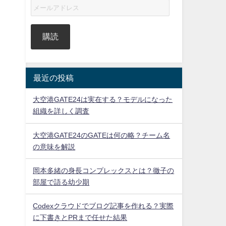
購読
最近の投稿
大空港GATE24は実在する？モデルになった
組織を詳しく調査
大空港GATE24のGATEは何の略？チーム名
の意味を解説
岡本多緒の身長コンプレックスとは？徹子の
部屋で語る幼少期
Codexクラウドでブログ記事を作れる？実際
に下書きとPRまで任せた結果