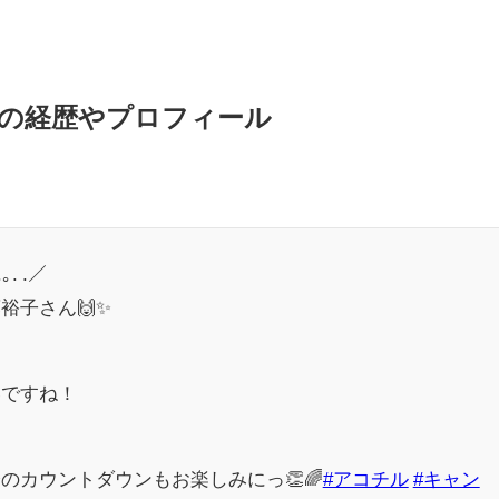
の経歴やプロフィール
. .／
裕子さん🙌✨
いですね！
のカウントダウンもお楽しみにっ👏🌈
#アコチル
#キャン