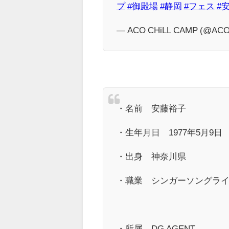
プ
#御殿場
#静岡
#フェス
#
— ACO CHiLL CAMP (@AC
・名前 安藤裕子
・生年月日 1977年5月9日
・出身 神奈川県
・職業 シンガーソングラ
・所属 DG AGENT