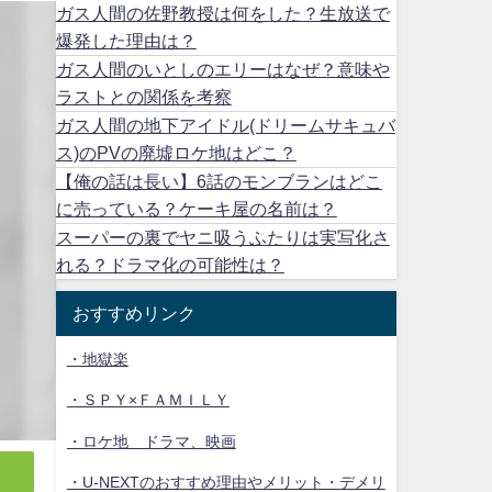
ガス人間の佐野教授は何をした？生放送で
爆発した理由は？
ガス人間のいとしのエリーはなぜ？意味や
ラストとの関係を考察
ガス人間の地下アイドル(ドリームサキュバ
ス)のPVの廃墟ロケ地はどこ？
【俺の話は長い】6話のモンブランはどこ
に売っている？ケーキ屋の名前は？
スーパーの裏でヤニ吸うふたりは実写化さ
れる？ドラマ化の可能性は？
おすすめリンク
・地獄楽
・ＳＰＹ×ＦＡＭＩＬＹ
・ロケ地 ドラマ、映画
・U-NEXTのおすすめ理由やメリット・デメリ