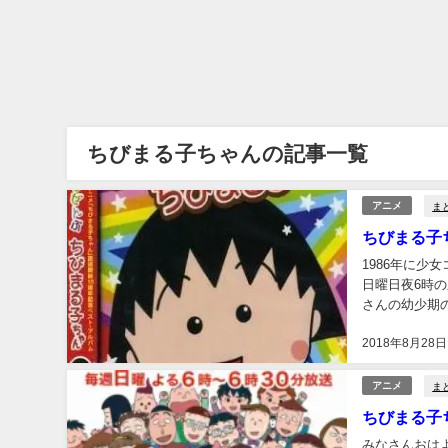
ちびまる子ちゃんの記事一覧
ま
アニメ
ちびまる子
1986年に少
日曜日夜6時の顔と
さんの幼少期
2018年8月28日
ま
アニメ
ちびまる子
みなさんおはようございます！ 日曜日の夕