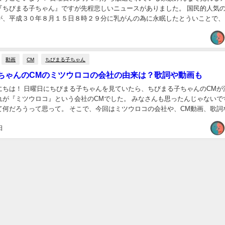
びまる子ちゃん』ですが先程悲しいニュースがありました。 国民的人気のさく
が、平成３０年８月１５日８時２９分に乳がんの為に永眠したとういことで、
中に悲しみが広がっています。 親しい吉本ばななさんや...
動画
CM
ちびまる子ちゃん
ちゃんのCMのミツウロコの会社の由来は？歌詞や動画も
、ちびまる子ちゃんのCMが流れた
ウロコ』という会社のCMでした。 みなさんも思ったんじゃないですか？
 そこで、今回はミツウロコの会社や、CM動画、歌詞など調
べてみました！ ミツウロコの会社概要 ...
日