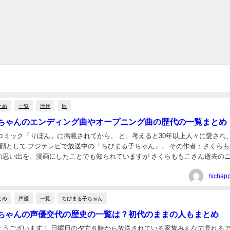
とめ
一覧
歴代
歌
ちゃんのエンディング曲やオープニング曲の歴代の一覧まとめ
女コミック「りぼん」に掲載されてから。 と、考えると30年以上人々に愛され
して フジテレビで放送中の「ちびまる子ちゃん」。 その作者：さくらももこ
の思い出を、漫画にしたことでも知られていますが さくらももこさん逝去の
スが入って来て、驚いています・・・。 ご冥福...
hichap
とめ
声優
一覧
ちびまる子ちゃん
ちゃんの声優交代の歴史の一覧は？初代のままの人もまとめ
方６時から放送されている家族みんなで見れるアニメ