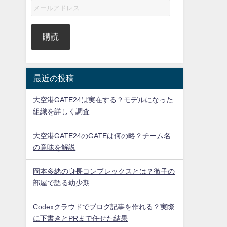
購読
最近の投稿
大空港GATE24は実在する？モデルになった
組織を詳しく調査
大空港GATE24のGATEは何の略？チーム名
の意味を解説
岡本多緒の身長コンプレックスとは？徹子の
部屋で語る幼少期
Codexクラウドでブログ記事を作れる？実際
に下書きとPRまで任せた結果