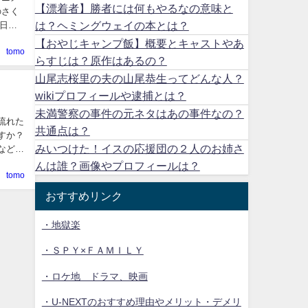
【漂着者】勝者には何もやるなの意味と
は？ヘミングウェイの本とは？
日本
【おやじキャンプ飯】概要とキャストやあ
tomo
らすじは？原作はあるの？
山尾志桜里の夫の山尾恭生ってどんな人？
wikiプロフィールや逮捕とは？
未満警察の事件の元ネタはあの事件なの？
共通点は？
みいつけた！イスの応援団の２人のお姉さ
んは誰？画像やプロフィールは？
tomo
おすすめリンク
・地獄楽
・ＳＰＹ×ＦＡＭＩＬＹ
・ロケ地 ドラマ、映画
・U-NEXTのおすすめ理由やメリット・デメリ