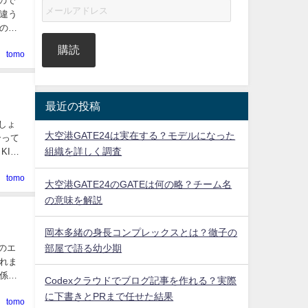
ので
違う
の
購読
tomo
最近の投稿
しょ
大空港GATE24は実在する？モデルになった
合って
組織を詳しく調査
ICS
tomo
大空港GATE24のGATEは何の略？チーム名
の意味を解説
岡本多緒の身長コンプレックスとは？徹子の
部屋で語る幼少期
のエ
れま
係を
Codexクラウドでブログ記事を作れる？実際
に下書きとPRまで任せた結果
tomo