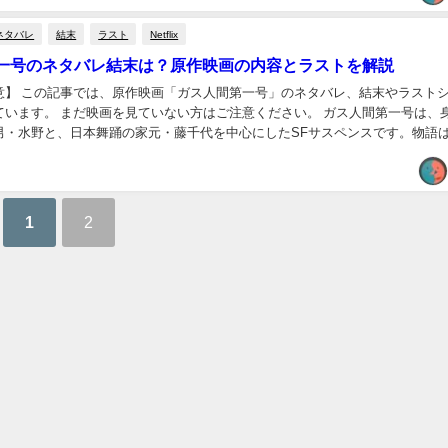
ネタバレ
結末
ラスト
Netflix
一号のネタバレ結末は？原作映画の内容とラストを解説
意】 この記事では、原作映画「ガス人間第一号」のネタバレ、結末やラスト
ています。 まだ映画を見ていない方はご注意ください。 ガス人間第一号は、
男・水野と、日本舞踊の家元・藤千代を中心にしたSFサスペンスです。物語
まり、ラストは水野の力と藤千代への思いが...
1
2