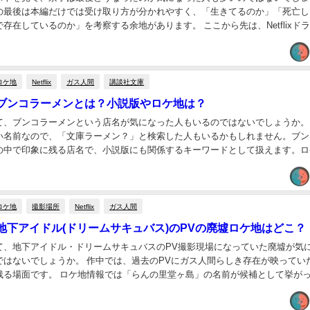
の最後は本編だけでは受け取り方が分かれやすく、「生きてるのか」「死亡し
存在しているのか」を考察する余地があります。 ここから先は、Netflixド
ラストに関するネタバレを含みます。まだ最終...
ロケ地
Netflix
ガス人間
講談社文庫
ブンコラーメンとは？小説版やロケ地は？
て、ブンコラーメンという店名が気になった人もいるのではないでしょうか。
い名前なので、「文庫ラーメン？」と検索した人もいるかもしれません。ブン
の中で印象に残る店名で、小説版にも関係するキーワードとして扱えます。ロ
式情報と候補情報を分けて慎重に整理します。 ガス...
ロケ地
撮影場所
Netflix
ガス人間
地下アイドル(ドリームサキュバス)のPVの廃墟ロケ地はどこ？
て、地下アイドル・ドリームサキュバスのPV撮影現場になっていた廃墟が気
ではないでしょうか。 作中では、過去のPVにガス人間らしき存在が映ってい
残る場面です。 ロケ地情報では「らんの里堂ヶ島」の名前が候補として挙が
etflix公式が場面名付きで明記して...