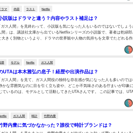
ドラマ
内容
ラスト
Netflix
小説版はドラマと違う？内容やラスト補足は？
ドラマ「ガス人間」を見終わって、小説版も気になった人もいるのではないでしょう
間」は、講談社文庫から出ているNetflixシリーズの小説版で、著者は乾緑郎
と大きく別物というより、ドラマの世界観や人物の気持ちを文章でたどれる作
りやすいです。結論からいうと、小...
経歴
モデル
Netflix
ガス人間
のUTAは本木雅弘の息子！経歴や出演作品は？
ドラマ「ガス人間」を見て、ガス人間役の独特な存在感が気になった人も多いのでは
 静かな雰囲気なのに目を引く立ち姿や、どこか不気味さのある佇まいが印象
じているのは、モデルとして活動してきたUTAさんです。 この記事では、UT
本木雅弘さんとの関係、経歴、出...
etflix
ガス人間
時計
竹野内豊
竹野内豊に気づかなかった？誰役で時計ブランドは？