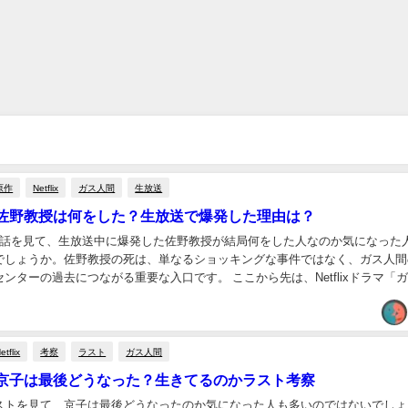
原作
Netflix
ガス人間
生放送
佐野教授は何をした？生放送で爆発した理由は？
1話を見て、生放送中に爆発した佐野教授が結局何をした人なのか気になった
でしょうか。佐野教授の死は、単なるショッキングな事件ではなく、ガス人間
ンターの過去につながる重要な入口です。 ここから先は、Netflixドラマ「
野教授に関するネタバレを含みます。ま...
etflix
考察
ラスト
ガス人間
京子は最後どうなった？生きてるのかラスト考察
ストを見て、京子は最後どうなったのか気になった人も多いのではないでしょ