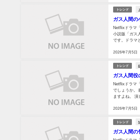
トレンド
ガス人間の
Netflix
小説版「ガス人
です。ドラマ
して読むと分か
2026年7月5日
トレンド
ガス人間役
Netflix
でしょうか。
ますよね。 演
が何者なのか、
2026年7月5日
N
トレンド
ガス人間の