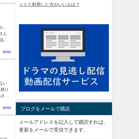
ットと利用した方がいい人は？
か。
さん
品と
tomo
ない
に残り
Aさん
tomo
ブログをメールで購読
メールアドレスを記入して購読すれば、
更新をメールで受信できます。