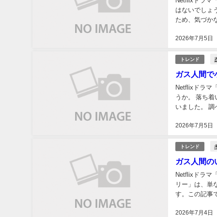
Netflix
はないでしょ
ため、気づか
か、後半では、
2026年7月5日
トレンド
ガス人間で
Netflix
うか。 落ち
いました。 
DOCUMENT.の「
2026年7月5日
トレンド
ガス人間の
Netflix
リー」は、単
す。この記事
ネタバレに注意
2026年7月4日