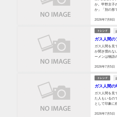
か。甲野京子
か」「別の形で
「ガス人間」の
2026年7月8日
トレンド
ガス人間の
ガス人間を見
か聞き慣れな
ーメンは物語
については、公
2026年7月5日
トレンド
ガス人間の
ガス人間を見
た人もいるの
として印象に
ます。ただし、N
2026年7月5日