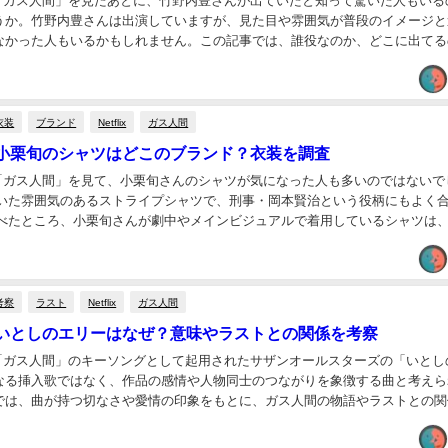
ドラマ「ガス人間」を見たあとに、竹野内豊さんが出ていたと知って驚いた人もいる
うか。竹野内豊さんは出演していますが、見た目や雰囲気が普段のイメージと
なかった人もいるかもしれません。この記事では、誰役なのか、どこに出てる
着用している時計ブランドについても触れてい...
衣装
ブランド
Netflix
ガス人間
小栗旬のシャツはどこのブランド？衣装を調査
ドラマ「ガス人間」を見て、小栗旬さんのシャツが気になった人も多いのではないで
着いた雰囲気のあるストライプシャツで、刑事・岡本賢治という役柄にもよく
調べたところ、小栗旬さんが劇中やメインビジュアルで着用しているシャツは、K
LINEN STRIP...
考察
ラスト
Netflix
ガス人間
いとしのエリーはなぜ？意味やラストとの関係を考察
ドラマ「ガス人間」のキーソングとして起用されたサザンオールスターズの「いとし
なる挿入歌ではなく、作品の感情や人物同士のつながりを象徴する曲と考えら
では、曲が持つ切なさや愛情の印象をもとに、ガス人間の物語やラストとの関
しながら考察します。 ガス人間でいとしの...