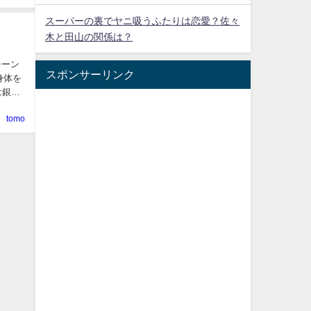
スーパーの裏でヤニ吸うふたりは恋愛？佐々
木と田山の関係は？
シーン
スポンサーリンク
身体を
は銀行
tomo