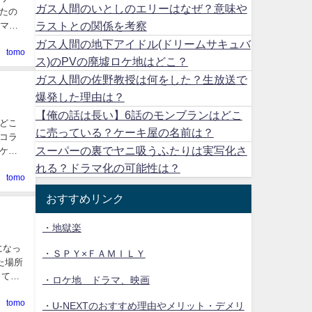
ガス人間のいとしのエリーはなぜ？意味や
たの
ラストとの関係を考察
ラマ
ガス人間の地下アイドル(ドリームサキュバ
tomo
ス)のPVの廃墟ロケ地はどこ？
ガス人間の佐野教授は何をした？生放送で
爆発した理由は？
【俺の話は長い】6話のモンブランはどこ
どこ
に売っている？ケーキ屋の名前は？
コラ
スーパーの裏でヤニ吸うふたりは実写化さ
ケ地
れる？ドラマ化の可能性は？
tomo
おすすめリンク
・地獄楽
になっ
・ＳＰＹ×ＦＡＭＩＬＹ
た場所
ってい
・ロケ地 ドラマ、映画
tomo
・U-NEXTのおすすめ理由やメリット・デメリ