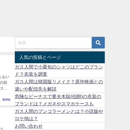
人気の投稿とページ
ガス人間で小栗旬のシャツはどこのブラン
ド？衣装を調査
人もい
ガス人間は韓国版リメイク？原作映画との
の目
ガス人
違いや配信先を解説
危険なビーナスで妻夫木聡(伯朗)の衣装の
tomo
ブランドは？メガネやスマホケースも
ガス人間のブンコラーメンとは？小説版や
ロケ地は？
お問い合わせ
う