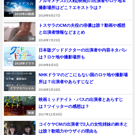
アルキメデスの大戦(映画)の出演者やロケ地＆
撮影場所はどこ？エキストラは？
2019年の映画
2018年9月27日
トスサラのCMの夫役の俳優は誰？動画や感想
と出演者情報などまとめ
CM
2018年7月15日
日本版グッドドクターの出演者や内容ネタバレ
は？ロケ地や撮影場所も
2018年ドラマ
2018年6月3日
NHKドラマのどこにもない国のロケ地や撮影場
所は？出演者やあらすじなど
ドラマスペシャル
2018年3月19日
映画ミッドナイト・バスの出演者とあらすじ
は？ツイッターの感想は？
映画
2017年12月20日
コイケヤCMの出演者で2人の女性姉妹の鈴木と
は誰？歌唱力やウザイの理由も