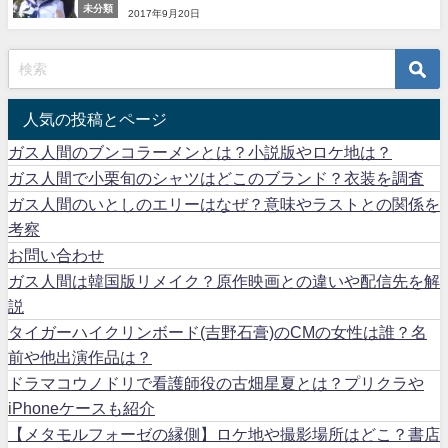
未分類
2017年9月20日
人気の投稿とページ
ガス人間のブンコラーメンとは？小説版やロケ地は？
ガス人間で小栗旬のシャツはどこのブランド？衣装を調査
ガス人間のいとしのエリーはなぜ？意味やラストとの関係を
考察
お問い合わせ
ガス人間は韓国版リメイク？原作映画との違いや配信先を解
説
タイガーハイクリンボード(吉野石膏)のCMの女性は誰？名
前や他出演作品は？
ドラマコウノドリで看護師役の古畑星夏とは？プリクラや
iPhoneケースも紹介
【メタモルフォーゼの縁側】ロケ地や撮影場所はどこ？書店