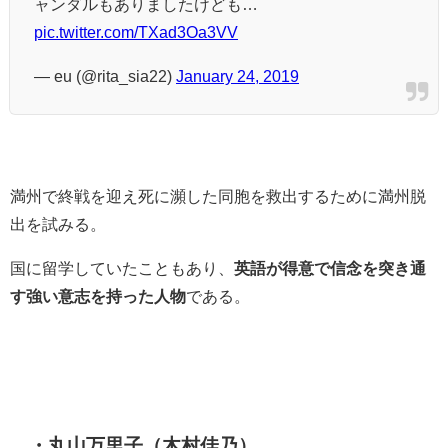
ャンダルもありましたけども…
pic.twitter.com/TXad3Oa3VV
— eu (@rita_sia22)
January 24, 2019
満州で終戦を迎え死に瀕した同胞を救出するために満州脱
出を試みる。
国に留学していたこともあり、
英語が得意で信念を突き通
す強い意志を持った人物
である。
・丸山万里子（木村佳乃）