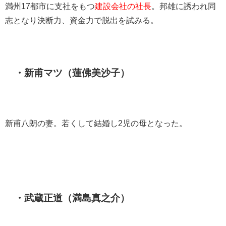
満州17都市に支社をもつ
建設会社の社長
。邦雄に誘われ同
志となり決断力、資金力で脱出を試みる。
・新甫マツ（蓮佛美沙子）
新甫八朗の妻。若くして結婚し2児の母となった。
・武蔵正道（満島真之介）