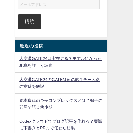
購読
最近の投稿
大空港GATE24は実在する？モデルになった
組織を詳しく調査
大空港GATE24のGATEは何の略？チーム名
の意味を解説
岡本多緒の身長コンプレックスとは？徹子の
部屋で語る幼少期
Codexクラウドでブログ記事を作れる？実際
に下書きとPRまで任せた結果