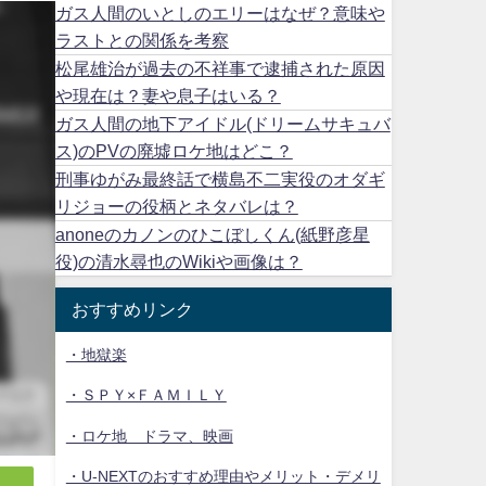
ガス人間のいとしのエリーはなぜ？意味や
ラストとの関係を考察
松尾雄治が過去の不祥事で逮捕された原因
や現在は？妻や息子はいる？
ガス人間の地下アイドル(ドリームサキュバ
ス)のPVの廃墟ロケ地はどこ？
刑事ゆがみ最終話で横島不二実役のオダギ
リジョーの役柄とネタバレは？
anoneのカノンのひこぼしくん(紙野彦星
役)の清水尋也のWikiや画像は？
おすすめリンク
・地獄楽
・ＳＰＹ×ＦＡＭＩＬＹ
・ロケ地 ドラマ、映画
・U-NEXTのおすすめ理由やメリット・デメリ