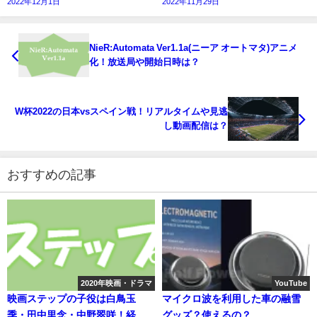
2022年12月1日
2022年11月29日
NieR:Automata Ver1.1a(ニーア オートマタ)アニメ
化！放送局や開始日時は？
W杯2022の日本vsスペイン戦！リアルタイムや見逃
し動画配信は？
おすすめの記事
2020年映画・ドラマ
YouTube
映画ステップの子役は白鳥玉
マイクロ波を利用した車の融雪
季・田中里念・中野翠咲！経歴
グッズ？使えるの？