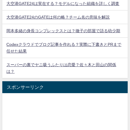
大空港GATE24は実在する？モデルになった組織を詳しく調査
大空港GATE24のGATEは何の略？チーム名の意味を解説
岡本多緒の身長コンプレックスとは？徹子の部屋で語る幼少期
Codexクラウドでブログ記事を作れる？実際に下書きとPRまで
任せた結果
スーパーの裏でヤニ吸うふたりは恋愛？佐々木と田山の関係
は？
スポンサーリンク