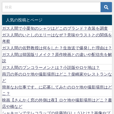
人気の投稿とページ
ガス人間で小栗旬のシャツはどこのブランド？衣装を調査
ガス人間のいとしのエリーはなぜ？意味やラストとの関係を
考察
ガス人間の佐野教授は何をした？生放送で爆発した理由は？
ガス人間は韓国版リメイク？原作映画との違いや配信先を解
説
ガス人間のブンコラーメンとは？小説版やロケ地は？
両刃の斧のロケ地や撮影場所はどこ？柴崎家やレストランな
ど
簡単なお仕事です。に応募してみたのロケ地や撮影場所はど
こ？
映画【さんかく窓の外側は夜】ロケ地や撮影場所はどこ？書
店や橋など
シャキーンでテレコラップの佐藤玲(りょう)とは？画像やプ