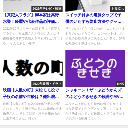
2021年テレビ・映画
お役立ち
【真犯人フラグ】脚本家は高野
スイッチ付きの電源タップで子
水登！経歴や代表作品の評価
供のいたずら防止方法やグッズ3
は？
選は？
2021年10月スタートの新ドラマ「真犯人
子供のいたずらで多いのが、コンセントま
フラグ」、秋元康さんが仕掛け人となり、
わりのいたずらです。 コンセントは、お
視聴者の考察で真犯人をそれぞれが見つけ
子様の目線の高さにあることが多く、好奇
る。 そんな新しい形の...
心旺盛な子供は何かと触り...
2020年映画・ドラマ
NHK
映画【人数の町】末松モモ役で
シャキーン！ザ・ぶどうかんズ
子役の名前や年齢は？他出演作
のぶどうのきせきの歌詞やMV
品は？
は？購入先は？
映画【人数の町】は2020年9月4日に公開
みなさん！朝のお目覚めは何ですか？ 好
されました。主演を務めるのは俳優の中村
きな音楽ですか？何となく過ごしてます
倫也さん。 そして監督・脚本を務めるの
か？決まったテレビ番組など見てますか？
は荒木伸二さん。何と5...
子供のいる家庭にはもう...