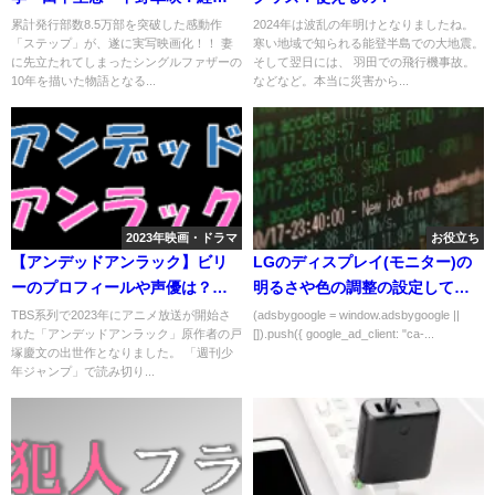
や他出演作品は？
累計発行部数8.5万部を突破した感動作
2024年は波乱の年明けとなりましたね。
「ステップ」が、遂に実写映画化！！ 妻
寒い地域で知られる能登半島での大地震。
に先立たれてしまったシングルファザーの
そして翌日には、 羽田での飛行機事故。
10年を描いた物語となる...
などなど。本当に災害から...
2023年映画・ドラマ
お役立ち
【アンデッドアンラック】ビリ
LGのディスプレイ(モニター)の
ーのプロフィールや声優は？能
明るさや色の調整の設定してみ
力や強さは？
た(体験談)
TBS系列で2023年にアニメ放送が開始さ
(adsbygoogle = window.adsbygoogle ||
れた「アンデッドアンラック」原作者の戸
[]).push({ google_ad_client: "ca-...
塚慶文の出世作となりました。 「週刊少
年ジャンプ」で読み切り...