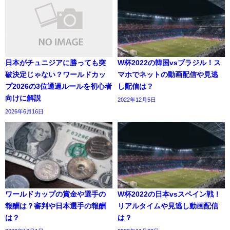
日本がチュニジアに勝っても突
W杯2022の韓国vsブラジル！ス
破決定じゃない？ワールドカッ
マホでネットの動画配信や見逃
プ2026の3位通過ルールを初心者
し配信は？
向けに解説
2022年12月5日
2026年6月16日
ワールドカップの賞金や選手の
W杯2022の日本vsスペイン戦！
報酬は？審判や日本選手の報酬
リアルタイムや見逃し動画配信
は？
は？