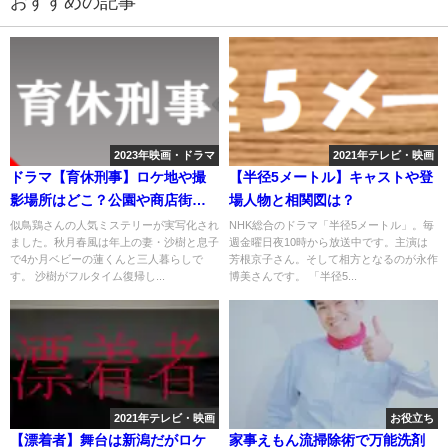
おすすめの記事
2023年映画・ドラマ
2021年テレビ・映画
ドラマ【育休刑事】ロケ地や撮
【半径5メートル】キャストや登
影場所はどこ？公園や商店街な
場人物と相関図は？
ども
似鳥鶏さんの人気ミステリーが実写化され
NHK総合のドラマ「半径5メートル」。毎
ました。秋月春風は年上の妻・沙樹と息子
週金曜日夜10時から放送中です。主演は
で4か月ベビーの蓮くんと三人暮らしで
芳根京子さん。そして相方となるのが永作
す。 沙樹がフルタイム復帰し...
博美さんです。 「半径5...
2021年テレビ・映画
お役立ち
【漂着者】舞台は新潟だがロケ
家事えもん流掃除術で万能洗剤