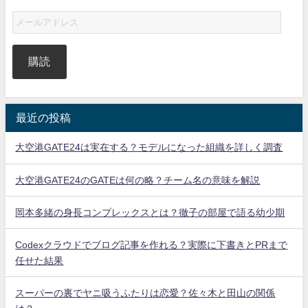
購読
最近の投稿
大空港GATE24は実在する？モデルになった組織を詳しく調査
大空港GATE24のGATEは何の略？チーム名の意味を解説
岡本多緒の身長コンプレックスとは？徹子の部屋で語る幼少期
Codexクラウドでブログ記事を作れる？実際に下書きとPRまで
任せた結果
スーパーの裏でヤニ吸うふたりは恋愛？佐々木と田山の関係