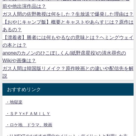
前や他出演作品は？
ガス人間の佐野教授は何をした？生放送で爆発した理由は？
【おやじキャンプ飯】概要とキャストやあらすじは？原作は
あるの？
【漂着者】勝者には何もやるなの意味とは？ヘミングウェイ
の本とは？
anoneのカノンのひこぼしくん(紙野彦星役)の清水尋也の
Wikiや画像は？
ガス人間は韓国版リメイク？原作映画との違いや配信先を解
説
おすすめリンク
・地獄楽
・ＳＰＹ×ＦＡＭＩＬＹ
・ロケ地 ドラマ、映画