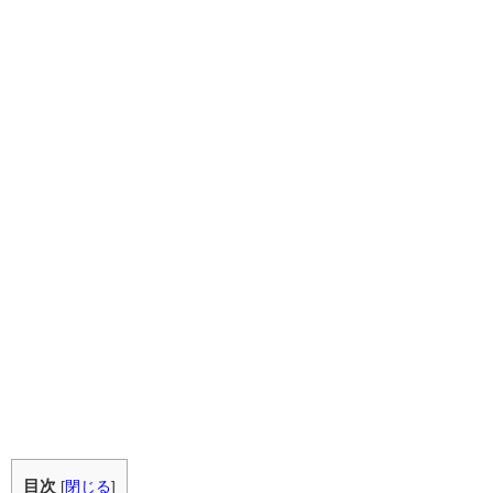
目次
[
閉じる
]