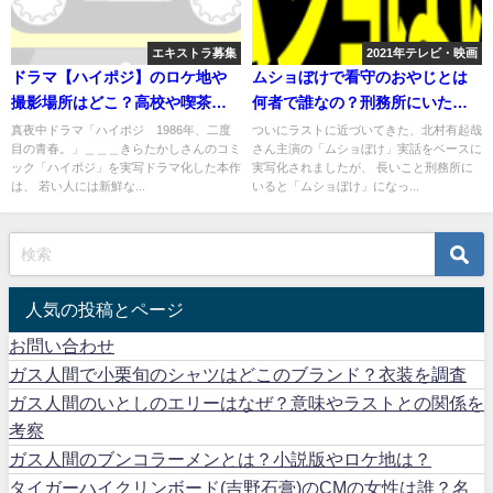
エキストラ募集
2021年テレビ・映画
ドラマ【ハイポジ】のロケ地や
ムショぼけで看守のおやじとは
撮影場所はどこ？高校や喫茶店
何者で誰なの？刑務所にいた人
などは？
物？
真夜中ドラマ「ハイポジ 1986年、二度
ついにラストに近づいてきた、北村有起哉
目の青春。」＿＿＿きらたかしさんのコミ
さん主演の「ムショぼけ」実話をベースに
ック「ハイポジ」を実写ドラマ化した本作
実写化されましたが、 長いこと刑務所に
は、 若い人には新鮮な...
いると「ムショぼけ」になっ...
人気の投稿とページ
お問い合わせ
ガス人間で小栗旬のシャツはどこのブランド？衣装を調査
ガス人間のいとしのエリーはなぜ？意味やラストとの関係を
考察
ガス人間のブンコラーメンとは？小説版やロケ地は？
タイガーハイクリンボード(吉野石膏)のCMの女性は誰？名