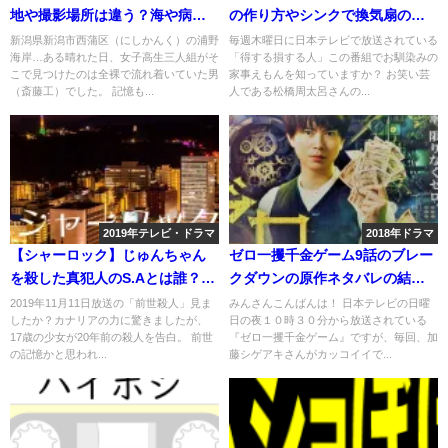
地や撮影場所は違う？海や病院
の作り方やシンクで換気扇の油
は？
汚れもスッキリ
新潟県新潟市西蒲区（にしかんく）の浦野
毎週木曜日に日本テレビで放送されている
海岸…ある晴れた日、女子高生三人組がそ
「得する損する人」この番組でお馴染みの
こで見つけたのは全裸で流れ着いていた男
家事えもんを知っていますか？ お笑い芸
（斎藤工）でした。 記憶も...
人である松橋周太呂さんの...
2019年テレビ・ドラマ
2018年ドラマ
【シャーロック】じゅんちゃん
ゼロ一攫千金ゲーム9話のブレー
を殺した真犯人のS.Aとは誰？ネ
クダウンの原作ネタバレの結末
タバレ予想は？
は？ルールなど
2019年11月11日放送の「前世殺人」見ま
みんさんこんばんは！ 日本テレビの日曜
したか？カナリアの力に驚きましたが、
日の夜１０時３０分から放送されている
17歳の少女が20年前の殺人を告白。 前世
『ゼロ一攫千金ゲーム』ですが、毎回、加
の記憶かと思われ...
藤シゲアキさんがカッコイイで...