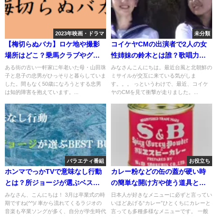
2023年映画・ドラマ
未分類
【梅切らぬバカ】ロケ地や撮影
コイケヤCMの出演者で2人の女
場所はどこ？乗馬クラブやグル
性姉妹の鈴木とは誰？歌唱力や
ープホームなど
ウザイの理由も
ある街の古い一軒家に年老いた母・山田珠
みなさんこんにちは。最近台風と北朝鮮の
子と息子の忠男がひっそりと暮らしていま
ミサイルが交互に来ている気がしま
した。間もなく50歳になろうとする忠男
す。。。 っというわけで、最近、コイケ
は知的障害を抱えています。...
ヤのCMを見て衝撃が走りました。...
バラエティ番組
お役立ち
ホンマでっかTVで意味なし行動
カレー粉などの缶の蓋が硬い時
とは？所ジョージが選ぶベスト
の簡単な開け方や使う道具と
バイ10は？
は？
みなさん、こんにちは！ 3月は卒業式の時
日本人が好きなメニューに必ずと言ってい
期ですね(^^)/ 車から流れてくるラジオの
いほどあげる“カレー”ひとくちにカレーと
音楽も卒業ソングが多く、自分が学生時代
言っても多種多様なメニューです。 一般