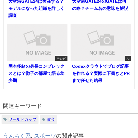
大空港GATE24は実在する？
大空港GATE24のGATEは何
モデルになった組織を詳しく
の略？チーム名の意味を解説
調査
テレビ
AI
岡本多緒の身長コンプレック
Codexクラウドでブログ記事
スとは？徹子の部屋で語る幼
を作れる？実際に下書きとPR
少期
まで任せた結果
関連キーワード
ワールドカップ
賞金
うんちく系
,
スポーツ
の関連記事