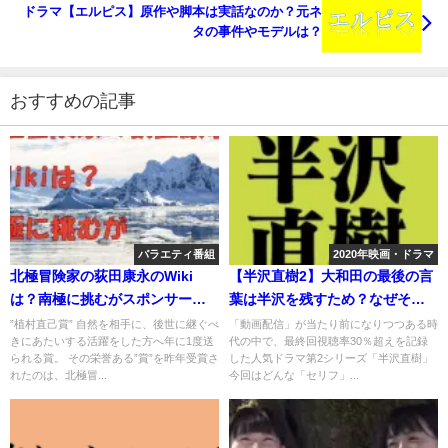
ドラマ【エルピス】原作や脚本は実話なのか？元ネ
タの事件やモデルは？
おすすめの記事
バラエティ番組
2020年映画・ドラマ
北極冒険家の荻田康永のWiki
【半沢直樹2】大和田の最後の言
は？南極に挑むがスポンサーや
葉は半沢を残すため？なぜそこ
資金は？
までする？
”植村直己賞” 自然を相手に、後世に継ぐべ
「動画配信」が当たり前になりつつある時
きにあたいする活躍をした方へ年に1度送
代の中で、最終回視聴率30％超えを記録
られる賞。 その栄誉ある”賞”を昨年受賞さ
した人気ドラマ第2シリーズ「半沢直樹」
れたのは、北極冒...
今回はどんな「セリフ」...