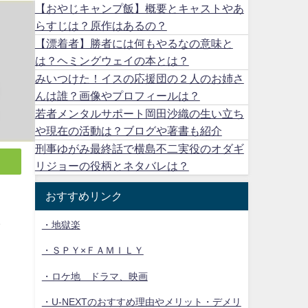
【おやじキャンプ飯】概要とキャストやあ
らすじは？原作はあるの？
【漂着者】勝者には何もやるなの意味と
は？ヘミングウェイの本とは？
みいつけた！イスの応援団の２人のお姉さ
んは誰？画像やプロフィールは？
若者メンタルサポート岡田沙織の生い立ち
や現在の活動は？ブログや著書も紹介
刑事ゆがみ最終話で横島不二実役のオダギ
リジョーの役柄とネタバレは？
おすすめリンク
ラ
・地獄楽
・ＳＰＹ×ＦＡＭＩＬＹ
・ロケ地 ドラマ、映画
・U-NEXTのおすすめ理由やメリット・デメリ