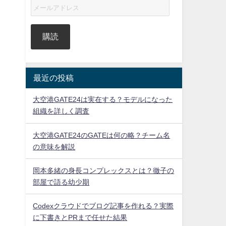
購読
最近の投稿
大空港GATE24は実在する？モデルになった
組織を詳しく調査
大空港GATE24のGATEは何の略？チーム名
の意味を解説
岡本多緒の身長コンプレックスとは？徹子の
部屋で語る幼少期
Codexクラウドでブログ記事を作れる？実際
に下書きとPRまで任せた結果