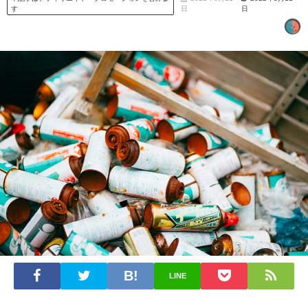
す
日
日
LINE