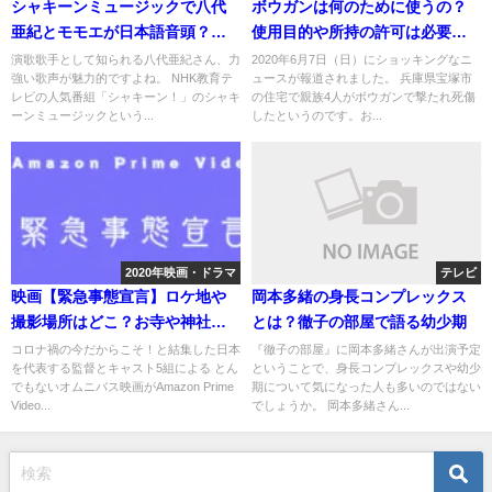
シャキーンミュージックで八代
ボウガンは何のために使うの？
亜紀とモモエが日本語音頭？歌
使用目的や所持の許可は必要な
詞や動画は？
の？
演歌歌手として知られる八代亜紀さん、力
2020年6月7日（日）にショッキングなニ
強い歌声が魅力的ですよね。 NHK教育テ
ュースが報道されました。 兵庫県宝塚市
レビの人気番組「シャキーン！」のシャキ
の住宅で親族4人がボウガンで撃たれ死傷
ーンミュージックという...
したというのです。お...
2020年映画・ドラマ
テレビ
映画【緊急事態宣言】ロケ地や
岡本多緒の身長コンプレックス
撮影場所はどこ？お寺や神社な
とは？徹子の部屋で語る幼少期
ど
コロナ禍の今だからこそ！と結集した日本
『徹子の部屋』に岡本多緒さんが出演予定
を代表する監督とキャスト5組による とん
ということで、身長コンプレックスや幼少
でもないオムニバス映画がAmazon Prime
期について気になった人も多いのではない
Video...
でしょうか。 岡本多緒さん...