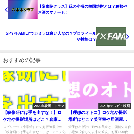
【梨泰院クラス】緑の小瓶の韓国焼酎とは？種類や
お酒のマナーも！
SPY×FAMILYでカミラは良い人なの？プロフィール
や性格は？
おすすめの記事
2020年映画・ドラマ
2021年テレビ・映画
【映像研には手を出すな！】ロ
【理想のオトコ】ロケ地や撮影
ケ地や撮影場所はどこ？倉庫や
場所はどこ？美容室や居酒屋な
大学など
ど
スピリッツ（小学館）にて好評連載中の
燈子は出版社に勤める美奈と、偶然知り合
「映像研には手を出すな！」は、アニメ化
い意気投合して以来の親友。お互い30代