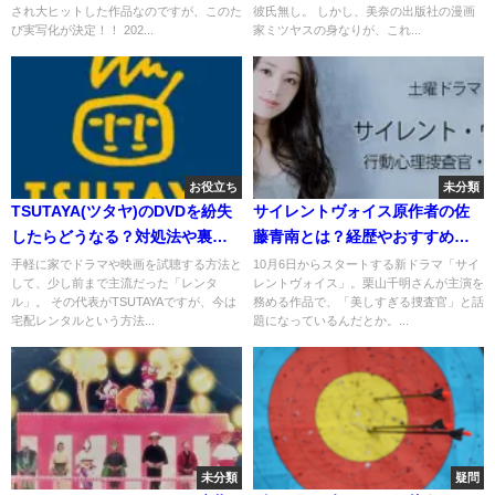
され大ヒットした作品なのですが、このた
彼氏無し。 しかし、美奈の出版社の漫画
び実写化が決定！！ 202...
家ミツヤスの身なりが、これ...
お役立ち
未分類
TSUTAYA(ツタヤ)のDVDを紛失
サイレントヴォイス原作者の佐
したらどうなる？対処法や裏技
藤青南とは？経歴やおすすめ作
はある？
品は？
手軽に家でドラマや映画を試聴する方法と
10月6日からスタートする新ドラマ「サイ
して、少し前まで主流だった「レンタ
レントヴォイス」。栗山千明さんが主演を
ル」。 その代表がTSUTAYAですが、今は
務める作品で、「美しすぎる捜査官」と話
宅配レンタルという方法...
題になっているんだとか。...
未分類
疑問