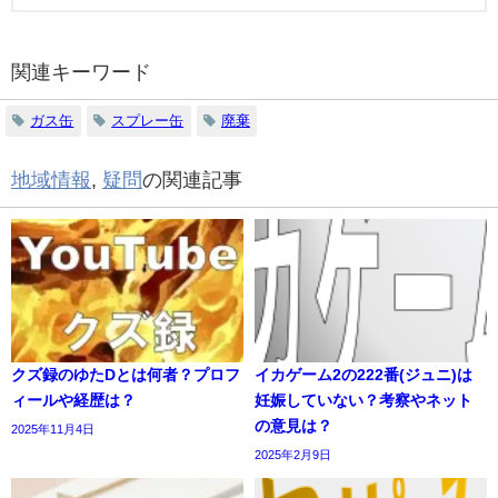
関連キーワード
ガス缶
スプレー缶
廃棄
地域情報
,
疑問
の関連記事
クズ録のゆたDとは何者？プロフ
イカゲーム2の222番(ジュニ)は
ィールや経歴は？
妊娠していない？考察やネット
の意見は？
2025年11月4日
2025年2月9日