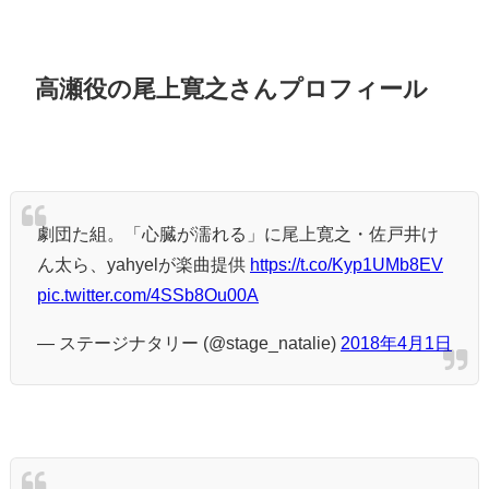
高瀬役の尾上寛之さんプロフィール
劇団た組。「心臓が濡れる」に尾上寛之・佐戸井け
ん太ら、yahyelが楽曲提供
https://t.co/Kyp1UMb8EV
pic.twitter.com/4SSb8Ou00A
— ステージナタリー (@stage_natalie)
2018年4月1日