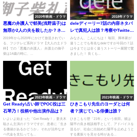
2020年映画・ドラマ
2018年ドラマ
悪魔の弁護人で郁美(浅野温子)は
deleディーリー7話の内容ネタバ
無罪か2人の夫を殺したか？ネタ
レで真犯人は誰？考察やTwitter
バレ予想は？
の感想は？
2019年から2020年にかけて放送されてい
みなさん、こんにちは！ 毎回、脚本家が
る、フジテレビ系列ドラマ【大人の土ドラ
違うことでも有名なdeleですが今回の７話
枠】での「悪魔の弁護人」 弁護士の御子
は今までとは全く違うストーリー展開で驚
柴は14歳の時に、...
きました！ 良くも...
2023年映画・ドラマ
2021年映画・ドラマ
Get Ready!占い師でPOC役は三
ひきこもり先生のヨーダとは何
石琴乃！役柄や他出演作品は？
者？演じている俳優は誰？
いよいよ始まった「Get Ready！」妻夫木
ひきこもり歴「21年」という依田。彼は
聡さん主演のドラマですが、患者に「生き
陽平の良き相談相手として、アドバイスを
る価値があるかどうか」 それが法外なオ
送るが、社会に出始めた陽平を止めようと
ペ代金を支払っても...
する素振りを見せる時がある...