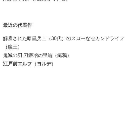
最近の代表作
解雇された暗黒兵士（30代）のスローなセカンドライフ
（魔王）
鬼滅の刃 刀鍛冶の里編（鎹鴉）
江戸前エルフ
（
ヨルデ
）