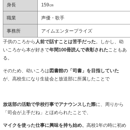
身長
159㎝
職業
声優・歌手
事務所
アイムエンタープライズ
子供のころから
人前で話すことは苦手だった
。しかし、幼
いころから本が好きで
年間100冊読んで表彰された
こともあ
る。
そのため、幼いころは
図書館の「司書」を目指していた
が、高校生になり生徒会と放送部に所属したことで
放送部の活動で学校行事でアナウンスした際
に、周りから
「司会が上手だね」とほめられたことで、
マイクを使った仕事に興味を持ち始め、
高校1年の時に初め