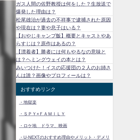
ガス人間の佐野教授は何をした？生放送で
爆発した理由は？
松尾雄治が過去の不祥事で逮捕された原因
や現在は？妻や息子はいる？
【おやじキャンプ飯】概要とキャストやあ
らすじは？原作はあるの？
【漂着者】勝者には何もやるなの意味と
は？ヘミングウェイの本とは？
みいつけた！イスの応援団の２人のお姉さ
んは誰？画像やプロフィールは？
おすすめリンク
・地獄楽
・ＳＰＹ×ＦＡＭＩＬＹ
・ロケ地 ドラマ、映画
・U-NEXTのおすすめ理由やメリット・デメリ