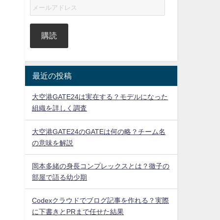
購読
最近の投稿
大空港GATE24は実在する？モデルになった
組織を詳しく調査
大空港GATE24のGATEは何の略？チーム名
の意味を解説
岡本多緒の身長コンプレックスとは？徹子の
部屋で語る幼少期
Codexクラウドでブログ記事を作れる？実際
に下書きとPRまで任せた結果