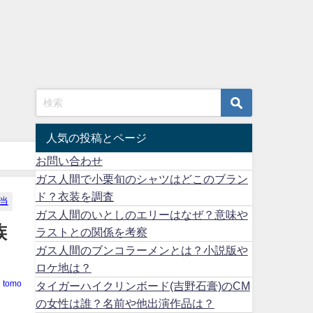
人気の投稿とページ
お問い合わせ
ガス人間で小栗旬のシャツはどこのブラン
ド？衣装を調査
当
ガス人間のいとしのエリーはなぜ？意味や
族
ラストとの関係を考察
ガス人間のブンコラーメンとは？小説版や
ロケ地は？
tomo
タイガーハイクリンボード(吉野石膏)のCM
の女性は誰？名前や他出演作品は？