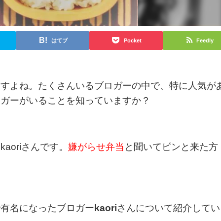
はてブ
Pocket
Feedly
ますよね。たくさんいるブロガーの中で、特に人気が
ロガーがいることを知っていますか？
aoriさんです。
嫌がらせ弁当
と聞いてピンと来た方
で有名になったブロガー
kaori
さんについて紹介してい