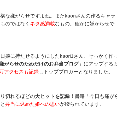
構な嫌がらせですよね。またkaoriさんの作るキャラ
のものではなく
ネタ感満載
なもの。確かに嫌がらせで
娘に持たせるようにしたkaori1さん。せっかく作
kの嫌がらせのためだけのお弁当ブログ
」にアップする
0万アクセスも記録
しトップブロガーとなりました。
売り切れるほどの
大ヒットを記録！
書籍「今日も痛が
真と
弁当に込めた娘への思い
が綴られています。