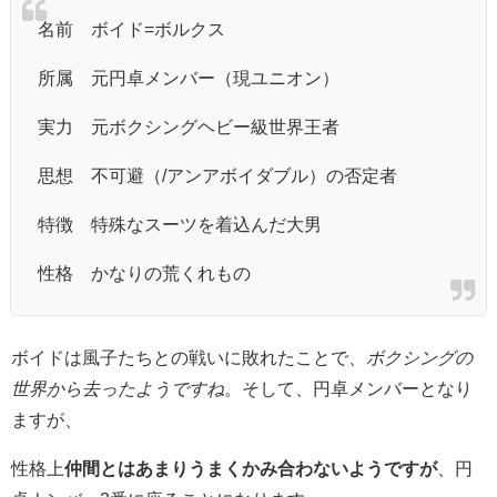
名前
ボイド=ボルクス
所属 元円卓メンバー（現ユニオン）
実力
元ボクシングヘビー級世界王者
思想 不可避（/アンアボイダブル）
の否定者
特徴
特殊なスーツを着込んだ大男
性格 かなりの荒くれもの
ボイドは風子たちとの戦いに敗れたことで、
ボクシングの
世界から去ったようですね
。そして、円卓メンバーとなり
ますが、
性格上
仲間とはあまりうまくかみ合わないようですが
、円