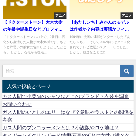
アニメ
アニメ
【ドクターストーン】大木大樹
【あたしンち】みかんのモデル
の年齢や誕生日などプロフィー
は作者か？内容は実話かフィク
ル！声優は？
ションか？
「ドクターストーン」の中で、2番目に石
1994年に漫画の連載がスタートした「あ
化から復活した人物が大木大樹です。ちょ
たしンち」、そして2002年にはアニメ化
うど片思いの彼女に告白しようとしたとこ
されてテレビ放送がスタートしました。
ろ。 しかし、石化から復活...
しかし、残念なことに2...
人気の投稿とページ
ガス人間で小栗旬のシャツはどこのブランド？衣装を調査
お問い合わせ
ガス人間のいとしのエリーはなぜ？意味やラストとの関係を
考察
ガス人間のブンコラーメンとは？小説版やロケ地は？
タイガーハイクリンボード(吉野石膏)のCMの女性は誰？名