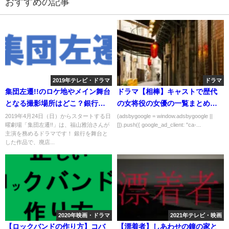
おすすめの記事
2019年テレビ・ドラマ
ドラマ
集団左遷!!のロケ地やメイン舞台
ドラマ【相棒】キャストで歴代
となる撮影場所はどこ？銀行や
の女将役の女優の一覧まとめ！
土手など
名前や役柄は？
2019年4月24日（日）からスタートする日
(adsbygoogle = window.adsbygoogle ||
曜劇場「集団左遷!!」は、福山雅治さんが
[]).push({ google_ad_client: "ca-...
主演を務めるドラマです！ 銀行を舞台と
した作品で、廃店...
2020年映画・ドラマ
2021年テレビ・映画
【ロックバンドの作り方】コバ
【漂着者】しあわせの鐘の家と