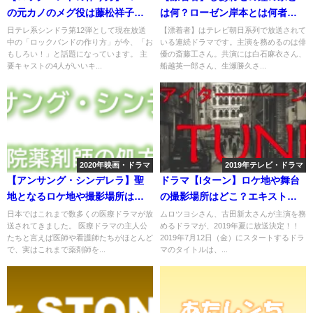
の元カノのメグ役は藤松祥子！
は何？ローゼン岸本とは何者で
役柄や演技力は？
関係は？
日テレ系シンドラ第12弾として現在放送
【漂着者】はテレビ朝日系列で放送されて
中の「ロックバンドの作り方」が今、「お
いる連続ドラマです。主演を務めるのは俳
もしろい！」と話題になっています。 主
優の斎藤工さん。共演には白石麻衣さん、
要キャストの4人がいいキ...
船越英一郎さん、生瀬勝久さ...
2020年映画・ドラマ
2019年テレビ・ドラマ
【アンサング・シンデレラ】聖
ドラマ【Iターン】ロケ地や舞台
地となるロケ地や撮影場所はど
の撮影場所はどこ？エキストラ
こ？大学や薬局など
募集は？
日本ではこれまで数多くの医療ドラマが放
ムロツヨシさん、古田新太さんが主演を務
送されてきました。 医療ドラマの主人公
めるドラマが、2019年夏に放送決定！！
たちと言えば医師や看護師たちがほとんど
2019年7月12日（金）にスタートするドラ
で、実はこれまで薬剤師を...
マのタイトルは、...