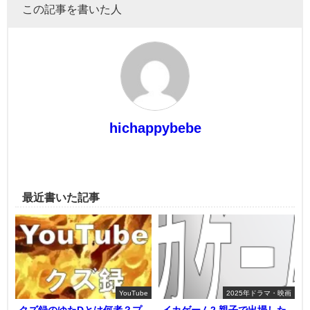
この記事を書いた人
hichappybebe
最近書いた記事
YouTube
2025年ドラマ・映画
クズ録のゆたDとは何者？プ
イカゲーム2 親子で出場した