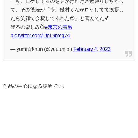
一度、ロケしてるのを見かけたけど素通りしちゃっ
て、その後姪が「今、磯村くんがロケしてて挨拶し
たら笑顔で会釈してくれた😍」と喜んでた💕
観るの楽しみ📺️
#東京の雪男
pic.twitter.com/TfpL9mcg74
— yumi☆khun (@yuuumipi)
February 4, 2023
作品の中心になる場所です。