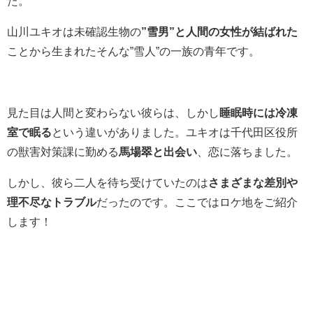
た。
山川ユキオは未確認生物の
”雪男”と人間の女性が結ばれた
ことから生まれたそんな”雪人”の一族の青年です。
見た目は人間と変わらない彼らは、しかし
睡眠時には冷凍
室で眠る
という違いがありました。ユキオは千代田区役所
の獣害対策課に勤める
馬場翠と出会い
、恋に落ちました。
しかし、彼ら二人を待ち受けていたのは
さまざまな差別や
理不尽なトラブル
だったのです。ここではロケ地をご紹介
します！