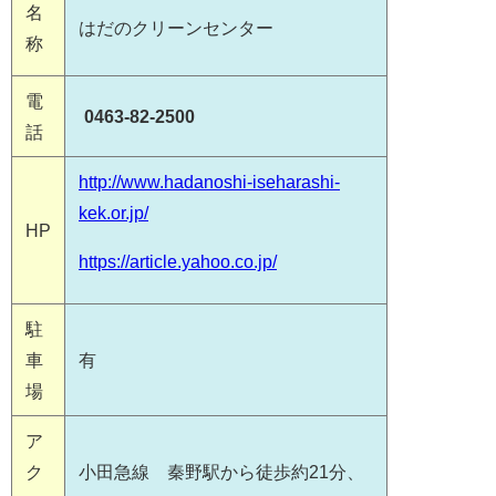
名
はだのクリーンセンター
称
電
0463-82-2500
話
http://www.hadanoshi-iseharashi-
kek.or.jp/
HP
https://article.yahoo.co.jp/
駐
車
有
場
ア
ク
小田急線 秦野駅から徒歩約21分、