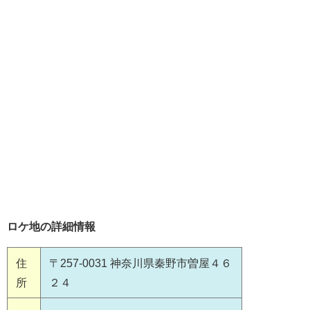
ロケ地の詳細情報
住
〒257-0031 神奈川県秦野市曽屋４６
所
２４