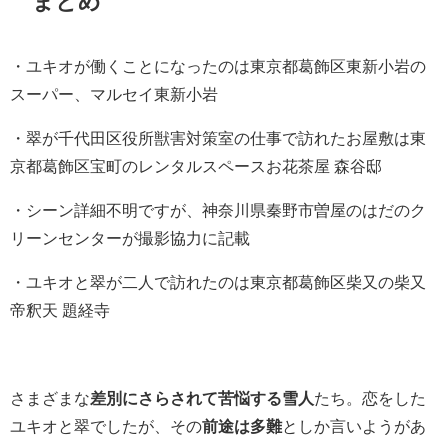
まとめ
・ユキオが働くことになったのは東京都葛飾区東新小岩の
スーパー、マルセイ東新小岩
・翠が千代田区役所獣害対策室の仕事で訪れたお屋敷は東
京都葛飾区宝町のレンタルスペースお花茶屋 森谷邸
・シーン詳細不明ですが、神奈川県秦野市曽屋のはだのク
リーンセンターが撮影協力に記載
・ユキオと翠が二人で訪れたのは東京都葛飾区柴又の柴又
帝釈天 題経寺
さまざまな
差別にさらされて苦悩する雪人
たち。恋をした
ユキオと翠でしたが、その
前途は多難
としか言いようがあ