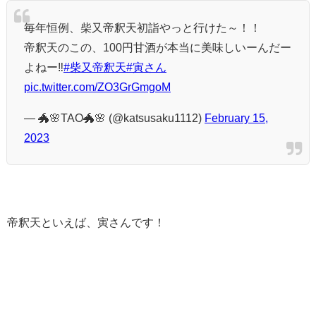
毎年恒例、柴又帝釈天初詣やっと行けた～！！
帝釈天のこの、100円甘酒が本当に美味しいーんだー
よねー‼️
#柴又帝釈天
#寅さん
pic.twitter.com/ZO3GrGmgoM
— 🐲🌸TAO🐲🌸 (@katsusaku1112)
February 15,
2023
帝釈天といえば、寅さんです！