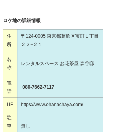
ロケ地の詳細情報
住
〒124-0005 東京都葛飾区宝町１丁目
所
２２−２１
名
レンタルスペース お花茶屋 森谷邸
称
電
080-7662-7117
話
HP
https://www.ohanachaya.com/
駐
車
無し