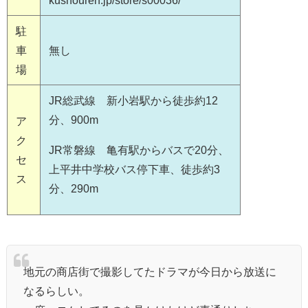
kushouren.jp/store/s00036/
駐
車
無し
場
JR総武線 新小岩駅から徒歩約12
分、900m
ア
ク
JR常磐線 亀有駅からバスで20分、
セ
上平井中学校バス停下車、徒歩約3
ス
分、290m
地元の商店街で撮影してたドラマが今日から放送に
なるらしい。