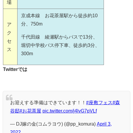
場
京成本線 お花茶屋駅から徒歩約10
分、750m
ア
ク
千代田線 綾瀬駅からバスで13分、
セ
堀切中学校バス停下車、徒歩約3分、
ス
300m
Twitterでは
お迎えする準備はできています！！
#座敷フェス
#森
谷邸
#お花茶屋
pic.twitter.com/j4lvG7pVLf
— DJ嫁の金(コムラヨウ) (@pp_komura)
April 3,
2022