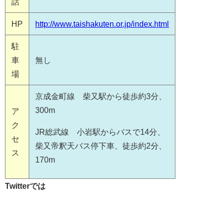
話
HP
http://www.taishakuten.or.jp/index.html
駐
車
無し
場
京成金町線 柴又駅から徒歩約3分、
300m
ア
ク
JR総武線 小岩駅からバスで14分、
セ
柴又帝釈天バス停下車、徒歩約2分、
ス
170m
Twitterでは