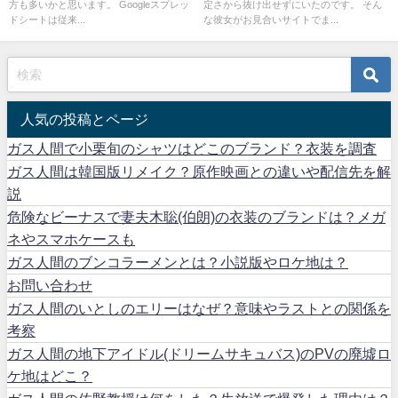
方も多いかと思います。 Googleスプレッ
定さから抜け出せずにいたのです。 そん
ドシートは従来...
な彼女がお見合いサイトでま...
人気の投稿とページ
ガス人間で小栗旬のシャツはどこのブランド？衣装を調査
ガス人間は韓国版リメイク？原作映画との違いや配信先を解
説
危険なビーナスで妻夫木聡(伯朗)の衣装のブランドは？メガ
ネやスマホケースも
ガス人間のブンコラーメンとは？小説版やロケ地は？
お問い合わせ
ガス人間のいとしのエリーはなぜ？意味やラストとの関係を
考察
ガス人間の地下アイドル(ドリームサキュバス)のPVの廃墟ロ
ケ地はどこ？