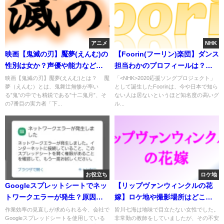
アニメ
NHK
映画【鬼滅の刃】魘夢(えんむ)の
【Foorin(フーリン)楽団】ダンス
性別は女か？声優や能力など血
担当わかのプロフィールは？年
鬼術は？
齢や趣味は？
映画【鬼滅の刃】魘夢(えんむ)とは？ 魘
「<NHK>2020応援ソングプロジェクト」
夢（えんむ）とは、鬼舞辻無惨が率い
として誕生したFoorinは、今や日本で知ら
る”鬼”の中でも精鋭である”十二鬼月”、そ
ない人は居ないというほど知名度の高いグ
の7番目の実力者「下...
ル...
お役立ち
ロケ地
Googleスプレットシートでネッ
【リップヴァンウィンクルの花
トワークエラーが発生？原因や
嫁】ロケ地や撮影場所はどこ？
対処法は？
結婚式場など
作業効率の見直しが求められる今、会社で
皆川七海は地味で目立たない女性でした。
Googleスプレッドシートを使用している
非常勤の教師をしていましたが、その不安