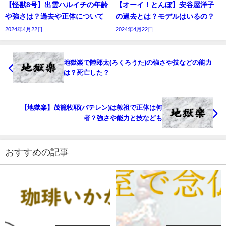
【怪獣8号】出雲ハルイチの年齢
【オーイ！とんぼ】安谷屋洋子
や強さは？過去や正体について
の過去とは？モデルはいるの？
2024年4月22日
2024年4月22日
地獄楽で陸郎太(ろくろうた)の強さや技などの能力
は？死亡した？
【地獄楽】茂籠牧耶(バテレン)は教祖で正体は何
者？強さや能力と技なども
おすすめの記事