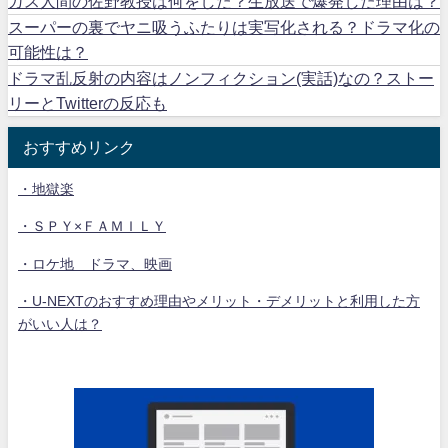
ガス人間の佐野教授は何をした？生放送で爆発した理由は？
スーパーの裏でヤニ吸うふたりは実写化される？ドラマ化の
可能性は？
ドラマ乱反射の内容はノンフィクション(実話)なの？ストー
リーとTwitterの反応も
おすすめリンク
・地獄楽
・ＳＰＹ×ＦＡＭＩＬＹ
・ロケ地 ドラマ、映画
・U-NEXTのおすすめ理由やメリット・デメリットと利用した方
がいい人は？