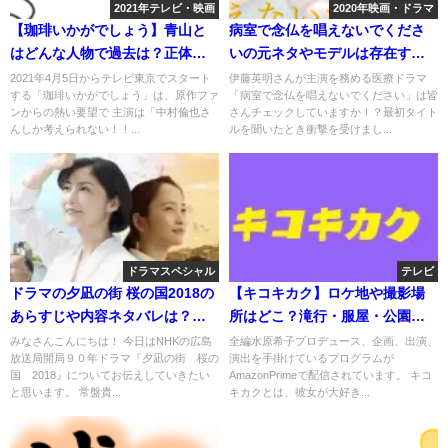
2021年テレビ・映画
2020年映画・ドラマ
【珈琲いかがでしょう】青山と
病室で念仏を唱えないでくださ
はどんな人物で過去は？正体は
いの元ネタやモデルは存在する
何者？
の？
2021年4月5日からテレビ東京でスタート
伊藤英明さんが主演を務める医療ドラマ
する「珈琲いかがでしょう」は、原作ファ
「病室で念仏を唱えないでください」は皆
ンからの熱い要望で 主演は「中村倫也さ
さんチェックしていますか！？最初タイト
んしか考えられない！！...
ルを聞いたとき衝撃を受けまし...
ドラマスペシャル
テレビ
ドラマの夕凪の街 桜の国2018の
【キコキカク】ロケ地や撮影場
あらすじや内容ネタバレは？概
所はどこ？滝行・服屋・公園な
要キャストは？
ども
みなさんこんにちは！ 今日はNHKの広島
全編水原希子プロデュース、企画、出演、
放送局開局９０年ドラマ『夕凪の街 桜の
演出を手掛けているプログラムが
国 2018』についてお伝えしていきたい
AmazonPrimeで配信されています。 キコ
と思います。 常盤貴...
キカクとは、彼女が大好き...