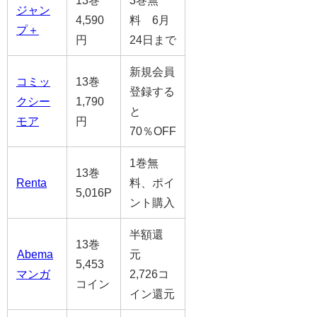
ジャン
4,590
料 6月
プ＋
円
24日まで
新規会員
コミッ
13巻
登録する
クシー
1,790
と
モア
円
70％OFF
1巻無
13巻
Renta
料、ポイ
5,016P
ント購入
半額還
13巻
Abema
元
5,453
マンガ
2,726コ
コイン
イン還元