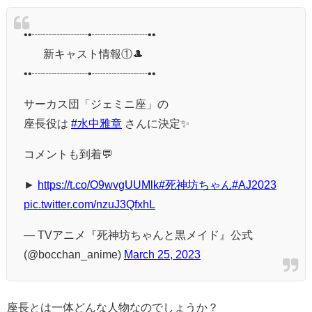
••┈┈┈┈┈•┈┈┈┈┈••
⠀⠀ 新キャスト情報①🎩
••┈┈┈┈┈•┈┈┈┈┈••
サーカス団「ジェミニ座」の
座長役は
#水中雅章
さんに決定✨
コメントも到着💬
►
https://t.co/O9wvgUUMlk
#死神坊ちゃん
#AJ2023
pic.twitter.com/nzuJ3QfxhL
— TVアニメ『死神坊ちゃんと黒メイド』公式
(@bocchan_anime)
March 25, 2023
座長とは一体どんな人物なのでしょうか？