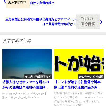
由は？声優は誰？
五分目悟とは何者で年齢や出身地などプロフィール
は？登録者数や年収は？
おすすめの記事
うつ病・発達障害など
2021年テレビ・映画
堺雅人はなぜオファーを断るの
【コントが始まる】監督や脚本
かその理由は？性格や発達障害
家は誰？名前や過去作品の評価
があるって本当？
は？
(adsbygoogle = window.adsbygoogle ||
2021年日本テレビの4月、木曜日のドラマ
[]).push({ google_ad_client: "ca-...
は「コントが始まる」、このキャスティン
グを見た時 意外だなぁ。と思いました。
私生活ではかなりお茶目...