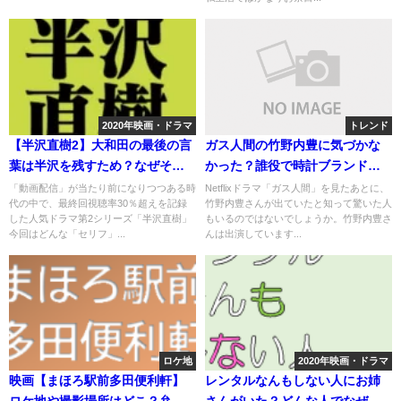
2020年映画・ドラマ
トレンド
【半沢直樹2】大和田の最後の言
ガス人間の竹野内豊に気づかな
葉は半沢を残すため？なぜそこ
かった？誰役で時計ブランド
までする？
は？
「動画配信」が当たり前になりつつある時
Netflixドラマ「ガス人間」を見たあとに、
代の中で、最終回視聴率30％超えを記録
竹野内豊さんが出ていたと知って驚いた人
した人気ドラマ第2シリーズ「半沢直樹」
もいるのではないでしょうか。竹野内豊さ
今回はどんな「セリフ」...
んは出演しています...
ロケ地
2020年映画・ドラマ
映画【まほろ駅前多田便利軒】
レンタルなんもしない人にお姉
ロケ地や撮影場所はどこ？弁当
さんがいた？どんな人でなぜ亡