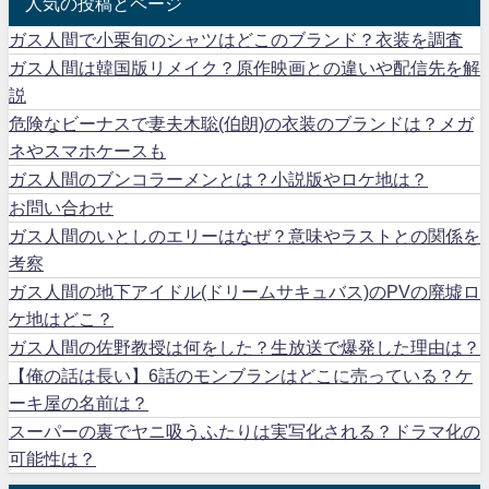
人気の投稿とページ
ガス人間で小栗旬のシャツはどこのブランド？衣装を調査
ガス人間は韓国版リメイク？原作映画との違いや配信先を解
説
危険なビーナスで妻夫木聡(伯朗)の衣装のブランドは？メガ
ネやスマホケースも
ガス人間のブンコラーメンとは？小説版やロケ地は？
お問い合わせ
ガス人間のいとしのエリーはなぜ？意味やラストとの関係を
考察
ガス人間の地下アイドル(ドリームサキュバス)のPVの廃墟ロ
ケ地はどこ？
ガス人間の佐野教授は何をした？生放送で爆発した理由は？
【俺の話は長い】6話のモンブランはどこに売っている？ケ
ーキ屋の名前は？
スーパーの裏でヤニ吸うふたりは実写化される？ドラマ化の
可能性は？