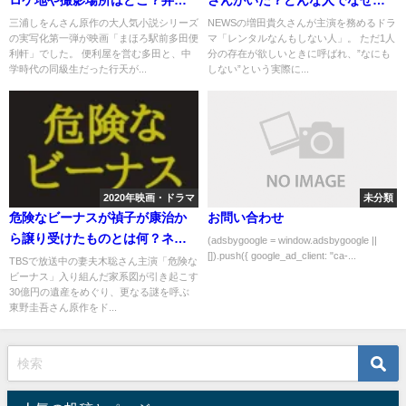
屋や公園など
くなったの？
三浦しをんさん原作の大人気小説シリーズ
NEWSの増田貴久さんが主演を務めるドラ
の実写化第一弾が映画「まほろ駅前多田便
マ「レンタルなんもしない人」。 ただ1人
利軒」でした。 便利屋を営む多田と、中
分の存在が欲しいときに呼ばれ、”なにも
学時代の同級生だった行天が...
しない”という実際に...
2020年映画・ドラマ
未分類
危険なビーナスが禎子が康治か
お問い合わせ
ら譲り受けたものとは何？ネタ
(adsbygoogle = window.adsbygoogle ||
[]).push({ google_ad_client: "ca-...
バレ予想は？
TBSで放送中の妻夫木聡さん主演「危険な
ビーナス」入り組んだ家系図が引き起こす
30億円の遺産をめぐり、更なる謎を呼ぶ
東野圭吾さん原作をド...