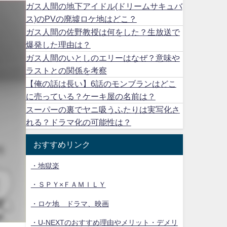
ガス人間の地下アイドル(ドリームサキュバ
ス)のPVの廃墟ロケ地はどこ？
ガス人間の佐野教授は何をした？生放送で
爆発した理由は？
ガス人間のいとしのエリーはなぜ？意味や
ラストとの関係を考察
【俺の話は長い】6話のモンブランはどこ
に売っている？ケーキ屋の名前は？
スーパーの裏でヤニ吸うふたりは実写化さ
れる？ドラマ化の可能性は？
おすすめリンク
・地獄楽
・ＳＰＹ×ＦＡＭＩＬＹ
・ロケ地 ドラマ、映画
・U-NEXTのおすすめ理由やメリット・デメリ