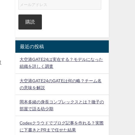
購読
最近の投稿
大空港GATE24は実在する？モデルになった
取
組織を詳しく調査
大空港GATE24のGATEは何の略？チーム名
の意味を解説
岡本多緒の身長コンプレックスとは？徹子の
部屋で語る幼少期
Codexクラウドでブログ記事を作れる？実際
に下書きとPRまで任せた結果