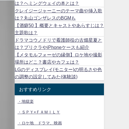
は？ヘミングウェイの本とは？
クレイジージャーニーのテーマ曲や挿入歌
は？丸山ゴンザレスのBGMも
【酒癖50 】概要とキャストやあらすじは？
主題歌は？
ドラマコウノドリで看護師役の古畑星夏と
は？プリクラやiPhoneケースも紹介
【メタモルフォーゼの縁側】ロケ地や撮影
場所はどこ？書店やカフェは？
LGのディスプレイ(モニター)の明るさや色
の調整の設定してみた(体験談)
おすすめリンク
・地獄楽
・ＳＰＹ×ＦＡＭＩＬＹ
・ロケ地 ドラマ、映画