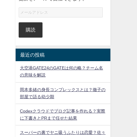
。
購読
最近の投稿
大空港GATE24のGATEは何の略？チーム名
の意味を解説
岡本多緒の身長コンプレックスとは？徹子の
部屋で語る幼少期
Codexクラウドでブログ記事を作れる？実際
に下書きとPRまで任せた結果
スーパーの裏でヤニ吸うふたりは恋愛？佐々