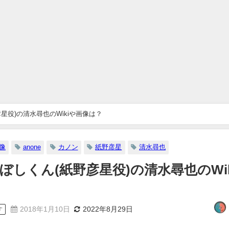
彦星役)の清水尋也のWikiや画像は？
像
anone
カノン
紙野彦星
清水尋也
こぼしくん(紙野彦星役)の清水尋也のWik
2018年1月10日
2022年8月29日
す