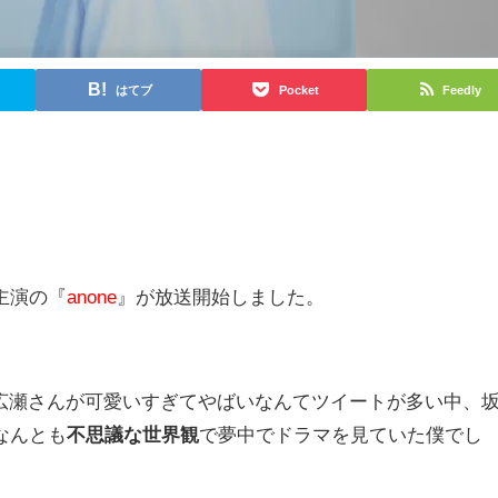
はてブ
Pocket
Feedly
主演の『
anone
』が放送開始しました。
ットの広瀬さんが可愛いすぎてやばいなんてツイートが多い中、
なんとも
不思議な世界観
で夢中でドラマを見ていた僕でし