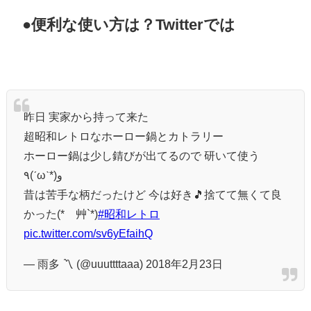
●便利な使い方は？Twitterでは
昨日 実家から持って来た
超昭和レトロなホーロー鍋とカトラリー
ホーロー鍋は少し錆びが出てるので 研いて使う
٩(ˊωˋ*)و
昔は苦手な柄だったけど 今は好き🎵捨てて無くて良
かった(*´艸`*)
#昭和レトロ
pic.twitter.com/sv6yEfaihQ
— 雨多 〽 (@uuuttttaaa) 2018年2月23日