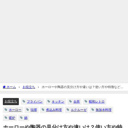
ホーム
お役立ち
ホーローや陶器の見分け方や違いは？使い方や特徴など
Twitterの意見もまとめてみた
お役立ち
フライパン
キッチン
台所
昭和レトロ
ホーロー
琺瑯
煮込み料理
ルクルーゼ
無加水料理
暖炉
鍋
ホーローや陶器の見分け方や違いは？使い方や特