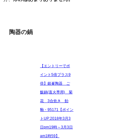
陶器の鍋
【エントリーでポ
イント5倍プラス9
倍】銀峯陶器 ご
飯鍋(直火専用) 菊
花 3合炊き 飴
釉・95171【ポイン
トUP:2018年3月3
日pm19時～3月3日
am1時59】