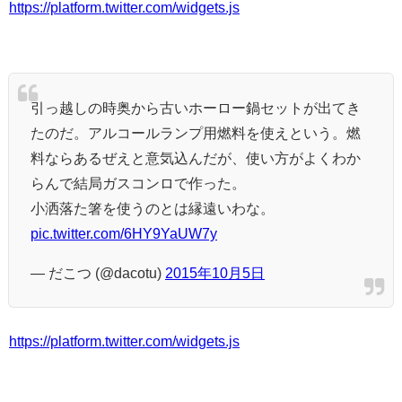
https://platform.twitter.com/widgets.js
引っ越しの時奥から古いホーロー鍋セットが出てき
たのだ。アルコールランプ用燃料を使えという。燃
料ならあるぜえと意気込んだが、使い方がよくわか
らんで結局ガスコンロで作った。
小洒落た箸を使うのとは縁遠いわな。
pic.twitter.com/6HY9YaUW7y
— だこつ (@dacotu)
2015年10月5日
https://platform.twitter.com/widgets.js