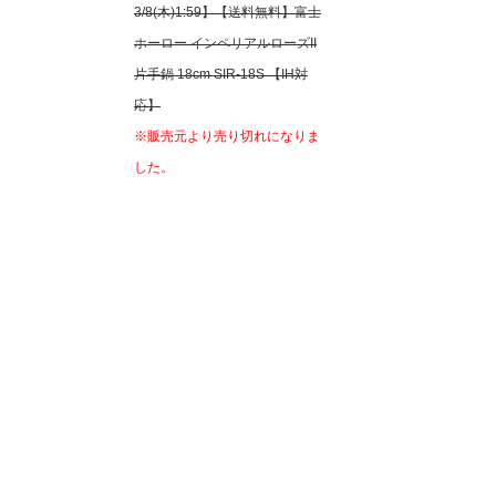
3/8(木)1:59】【送料無料】富士
ホーロー インペリアルローズII
片手鍋 18cm SIR-18S 【IH対
応】
※販売元より売り切れになりま
した。