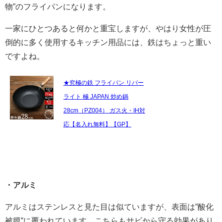
物”のフライパンになります。
一家にひとつあると何かと重宝しますが、やはり女性が圧
倒的に多く使用するキッチン用品には、鉄はちょっと重い
ですよね。
★究極の鉄 フライパン リバー
ライト 極 JAPAN 炒め鍋
28cm（PZ004） ガス火・IH対
応【名入れ無料】【GP】
・アルミ
アルミはステンレスと見た目は似ていますが、表面は”酸化
被膜”に覆われています。こちらもサビから守る効果があり