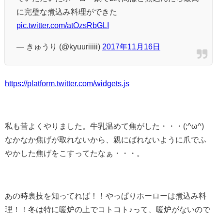
に完璧な煮込み料理ができた
pic.twitter.com/atOzsRbGLI
— きゅうり (@kyuuriiiii)
2017年11月16日
https://platform.twitter.com/widgets.js
私も昔よくやりました。牛乳温めて焦がした・・・(;^ω^)
なかなか焦げが取れないから、親にばれないように爪でふ
やかした焦げをこすってたなぁ・・・。
あの時裏技を知ってれば！！やっぱりホーローは煮込み料
理！！冬は特に暖炉の上でコトコト♪って、暖炉がないので