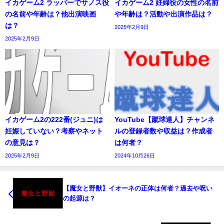
イカゲーム2 ラッパーでサノス役
イカゲーム2 妊婦役の女性の名前
の名前や年齢は？他出演映画
や年齢は？活動や出演作品は？
は？
2025年2月9日
2025年2月9日
イカゲーム2の222番(ジュニ)は
YouTube【蹴球達人】チャンネ
妊娠していない？考察やネット
ルの登録者数や収益は？作成者
の意見は？
は何者？
2025年2月9日
2024年10月26日
【魔女と野獣】イオーネの正体は何者？過去や呪い
の起源は？