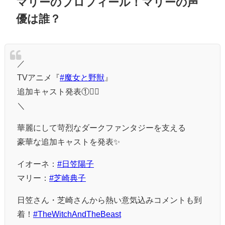
マリーのプロフィール！マリーの声
優は誰？
／
TVアニメ『
#魔女と野獣
』
追加キャスト発表①🧙‍♀️
＼
華麗にして苛烈なダークファンタジーを支える
豪華な追加キャストを発表✨
イオーネ：
#日笠陽子
マリー：
#芝崎典子
日笠さん・芝崎さんから熱い意気込みコメントも到
着！
#TheWitchAndTheBeast