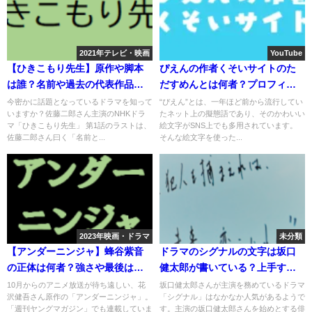
2021年テレビ・映画
YouTube
【ひきこもり先生】原作や脚本
ぴえんの作者くそいサイトのた
は誰？名前や過去の代表作品と
だすめんとは何者？プロフィー
評価は？
ルや活動は？
今密かに話題となっているドラマを知って
“ぴえん”とは、一年ほど前から流行してい
いますか？佐藤二郎さん主演のNHKドラ
たネット上の擬態語であり、そのかわいい
マ「ひきこもり先生」 第1話のラストは、
絵文字がSNS上でも多用されています。
佐藤二郎さん曰く「名前と...
そんな絵文字を使った...
2023年映画・ドラマ
未分類
【アンダーニンジャ】蜂谷紫音
ドラマのシグナルの文字は坂口
の正体は何者？強さや最後はど
健太郎が書いている？上手すぎ
うなる？
ると話題に
10月からのアニメ放送が待ち遠しい、花
坂口健太郎さんが主演を務めているドラマ
沢健吾さん原作の「アンダーニンジャ」。
「シグナル」はなかなか人気があるようで
「週刊ヤングマガジン」でも連載していま
す。主演の坂口健太郎さんを始めとする俳