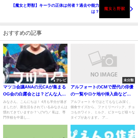
【魔女と野獣】キーラの正体は何者？過去や能力
は？
おすすめの記事
テレビ
未分類
マツコ会議ANAの元CAが集まる
アルフォートのCMで歴代の俳優
OG会の白露会とは？どんな人が
の一覧やロケ地や挿入曲などま
いるの？
とめ
みなさん、こんにちは！ 4月も半分が過ぎ
アルフォート 今ではとてもなじみ深く、
ましたが、新生活をされているみなさんは
個食サイズから、ファミリーパック、チョ
慣れてきていますか？＼(^o^)／ 私は、専
コもホワイト、ミルク、ビターなど様々な
門学校を中退し...
タイプがあります。 ア...