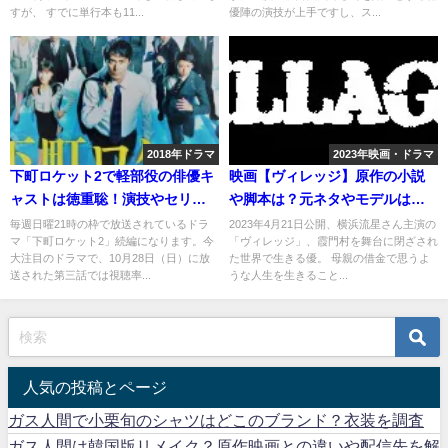
すが、 すでに単行本も11...
優陣の演技が上手ですし、ス...
2018年ドラマ
2023年映画・ドラマ
下町ロケット2で軽部役の俳優キ
映画【ヴィレッジ】原作の小説
ャストは徳重聡！演技やセリフ
や脚本は？元ネタやモデルはあ
もすごい？
るの？
毎週日曜21時の枠で放送されているドラ
2023年4月21日公開、横浜流星さん主演の
マ「下町ロケット2」続編になります。今
「ヴィレッジ」、霞門村を舞台に閉ざされ
大注目のドラマで、10月28日（日）に放
た世界で生きる優。 母親の借金で思うよ
送された第三話では視聴率...
うな人生を生きること...
人気の投稿とページ
ガス人間で小栗旬のシャツはどこのブランド？衣装を調査
ガス人間は韓国版リメイク？原作映画との違いや配信先を解