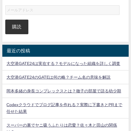
購読
最近の投稿
大空港GATE24は実在する？モデルになった組織を詳しく調査
大空港GATE24のGATEは何の略？チーム名の意味を解説
岡本多緒の身長コンプレックスとは？徹子の部屋で語る幼少期
Codexクラウドでブログ記事を作れる？実際に下書きとPRまで
任せた結果
スーパーの裏でヤニ吸うふたりは恋愛？佐々木と田山の関係