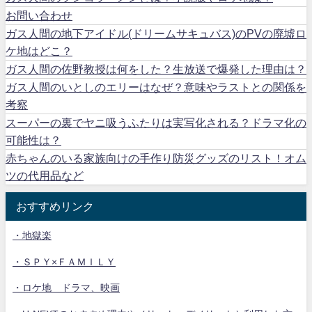
お問い合わせ
ガス人間の地下アイドル(ドリームサキュバス)のPVの廃墟ロ
ケ地はどこ？
ガス人間の佐野教授は何をした？生放送で爆発した理由は？
ガス人間のいとしのエリーはなぜ？意味やラストとの関係を
考察
スーパーの裏でヤニ吸うふたりは実写化される？ドラマ化の
可能性は？
赤ちゃんのいる家族向けの手作り防災グッズのリスト！オム
ツの代用品など
おすすめリンク
・地獄楽
・ＳＰＹ×ＦＡＭＩＬＹ
・ロケ地 ドラマ、映画