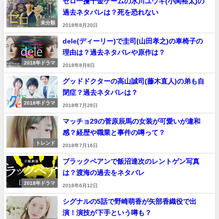
ゼロ一攫千金ゲームの氷川ユウキ(小関裕太)の
過去ネタバレは？死を恐れない
未分類
2018年8月20日
dele(ディーリー)で圭司(山田孝之)の車椅子の
理由は？過去ネタバレや原作は？
2018年ドラマ
2018年8月8日
グッドドクターの高山誠司(藤木直人)の弟も自
閉症？過去ネタバレは？
2018年ドラマ
2018年7月28日
マッチョ29の菅原辰馬の女装が可愛いが違和
感？経歴や職業と事件の噂って？
トレンド
2018年7月16日
ブラックペアンで飯沼達次のレントゲン写真
は？渡海の過去をネタバレ
2018年ドラマ
2018年6月12日
シグナルの5話で野崎萌香が矢部香織役で出
演！演技が下手という噂も？