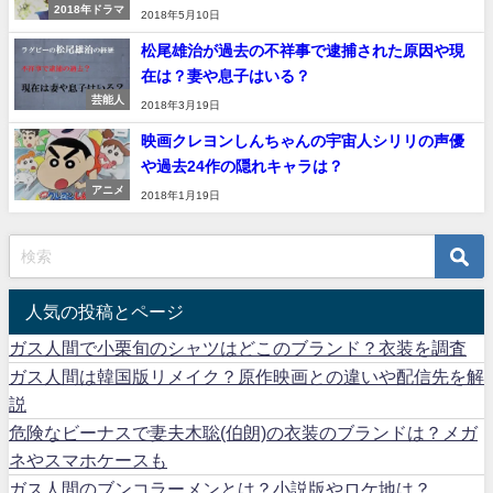
2018年ドラマ
2018年5月10日
松尾雄治が過去の不祥事で逮捕された原因や現
在は？妻や息子はいる？
芸能人
2018年3月19日
映画クレヨンしんちゃんの宇宙人シリリの声優
や過去24作の隠れキャラは？
アニメ
2018年1月19日
人気の投稿とページ
ガス人間で小栗旬のシャツはどこのブランド？衣装を調査
ガス人間は韓国版リメイク？原作映画との違いや配信先を解
説
危険なビーナスで妻夫木聡(伯朗)の衣装のブランドは？メガ
ネやスマホケースも
ガス人間のブンコラーメンとは？小説版やロケ地は？