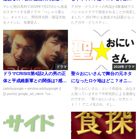
ネタバレは？
テレビ朝日系列で2019年7月27日から放送
アガサ・クリスティの作品が2夜連続でス
がスタートする新ドラマ「べしゃり暮ら
ペシャルドラマで放送されることが決定し
し」 キャストに、間宮祥太郎・渡辺大知
ました！ 2017年にも放送され話題となっ
をメインに、先輩芸人...
たアガサ・クリスティ...
ドラマ
2018年ドラマ
ドラマCRISIS第4話2人の男の正
聖☆おにいさんで舞台の元ネタ
体と平成維新軍との関係は?感想
になったロケ地はどこ？オニ公
や考察も
園や神社など
(adsbygoogle = window.adsbygoogle ||
「聖☆おにいさん」という作品を、みなさ
[]).push({ google_ad_client: "ca-...
ん知っていますか？中村光氏による漫画な
のですが、「聖☆おにいさん」が大ヒッ
ト！！ アニメ化され、そし...