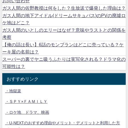
お問い合わせ
ガス人間の佐野教授は何をした？生放送で爆発した理由は？
ガス人間の地下アイドル(ドリームサキュバス)のPVの廃墟ロ
ケ地はどこ？
ガス人間のいとしのエリーはなぜ？意味やラストとの関係を
考察
【俺の話は長い】6話のモンブランはどこに売っている？ケ
ーキ屋の名前は？
スーパーの裏でヤニ吸うふたりは実写化される？ドラマ化の
可能性は？
おすすめリンク
・地獄楽
・ＳＰＹ×ＦＡＭＩＬＹ
・ロケ地 ドラマ、映画
・U-NEXTのおすすめ理由やメリット・デメリットと利用した方