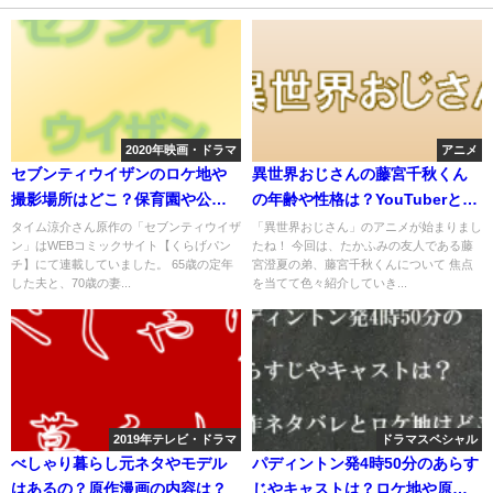
2020年映画・ドラマ
アニメ
セブンティウイザンのロケ地や
異世界おじさんの藤宮千秋くん
撮影場所はどこ？保育園や公園
の年齢や性格は？YouTuberとし
など
ての活動は？
タイム涼介さん原作の「セブンティウイザ
「異世界おじさん」のアニメが始まりまし
ン」はWEBコミックサイト【くらげパン
たね！ 今回は、たかふみの友人である藤
チ】にて連載していました。 65歳の定年
宮澄夏の弟、藤宮千秋くんについて 焦点
した夫と、70歳の妻...
を当てて色々紹介していき...
2019年テレビ・ドラマ
ドラマスペシャル
べしゃり暮らし元ネタやモデル
パディントン発4時50分のあらす
はあるの？原作漫画の内容は？
じやキャストは？ロケ地や原作