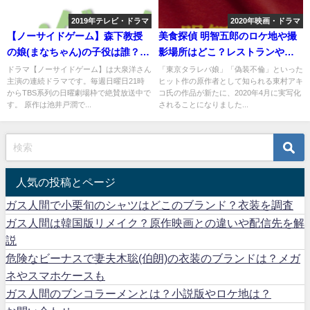
2019年テレビ・ドラマ
2020年映画・ドラマ
【ノーサイドゲーム】森下教授
美食探偵 明智五郎のロケ地や撮
の娘(まなちゃん)の子役は誰？名
影場所はどこ？レストランやお
前や年齢は？
台場など
ドラマ【ノーサイドゲーム】は大泉洋さん
「東京タラレバ娘」「偽装不倫」といった
主演の連続ドラマです。毎週日曜日21時
ヒット作の原作者として知られる東村アキ
からTBS系列の日曜劇場枠で絶賛放送中で
コ氏の作品が新たに、2020年4月に実写化
す。 原作は池井戸潤で...
されることになりました...
人気の投稿とページ
ガス人間で小栗旬のシャツはどこのブランド？衣装を調査
ガス人間は韓国版リメイク？原作映画との違いや配信先を解
説
危険なビーナスで妻夫木聡(伯朗)の衣装のブランドは？メガ
ネやスマホケースも
ガス人間のブンコラーメンとは？小説版やロケ地は？