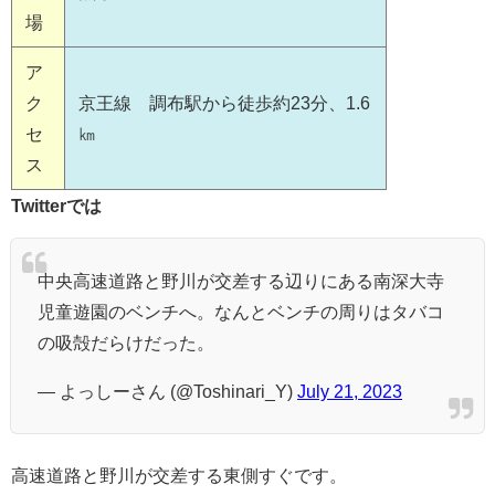
場
ア
ク
京王線 調布駅から徒歩約23分、1.6
セ
㎞
ス
Twitterでは
中央高速道路と野川が交差する辺りにある南深大寺
児童遊園のベンチへ。なんとベンチの周りはタバコ
の吸殻だらけだった。
— よっしーさん (@Toshinari_Y)
July 21, 2023
高速道路と野川が交差する東側すぐです。