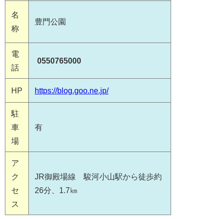
名
豊門公園
称
電
0550765000
話
HP
https://blog.goo.ne.jp/
駐
車
有
場
ア
ク
JR御殿場線 駿河小山駅から徒歩約
セ
26分、1.7㎞
ス