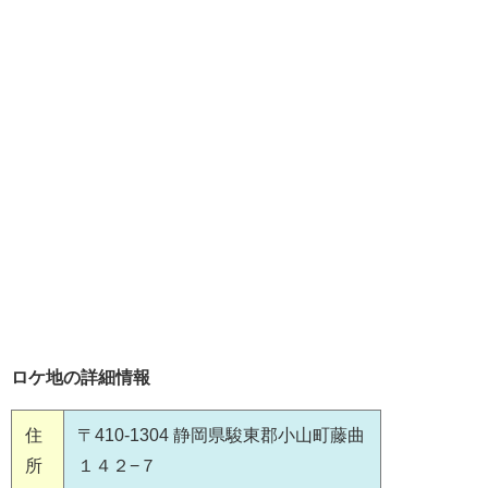
ロケ地の詳細情報
住
〒410-1304 静岡県駿東郡小山町藤曲
所
１４２−７