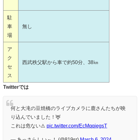
駐
車
無し
場
ア
ク
西武秩父駅から車で約50分、38㎞
セ
ス
Twitterでは
何と大滝の豆焼橋のライブカメラに鹿さんたちが映
り込んでいました！🦌
これは危ない⚠️
pic.twitter.com/EcMqqiegsT
— あっさらしい～！ (@819sr)
March 6, 2024