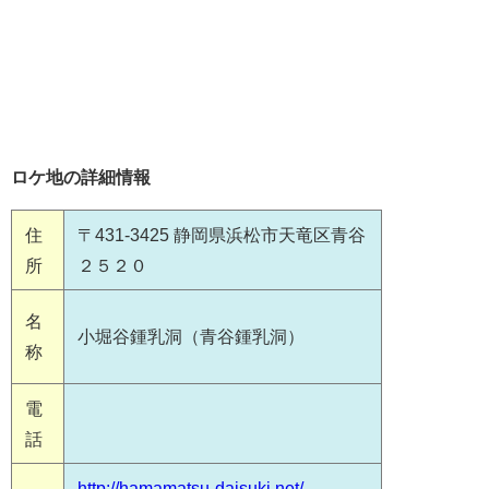
ロケ地の詳細情報
住
〒431-3425 静岡県浜松市天竜区青谷
所
２５２０
名
小堀谷鍾乳洞（青谷鍾乳洞）
称
電
話
http://hamamatsu-daisuki.net/