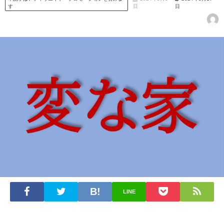
す
日
日
LINE