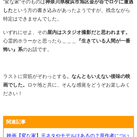
”変な家”そのものは
神奈川県横浜市旭区金が谷でロケに遭遇
した
という方の書き込みがあったようですが、残念ながら
特定はできませんでした。
いずれにせよ、その
屋内はスタジオ撮影だと思われます。
心霊的ホラーかと思ったら＿＿＿
『生きている人間が一番
怖い』系
のお話です。
ラストに背筋がぞわっとする
、なんともいえない後味の映
画でした。
ロケ地と共に、そんな感覚をどうぞお楽しみく
ださい！
関連記事
映画【変な家】元ネタやモデルはあるの？原作者につい