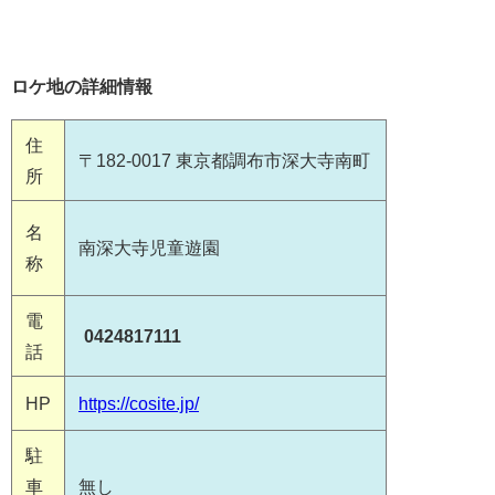
ロケ地の詳細情報
住
〒182-0017 東京都調布市深大寺南町
所
名
南深大寺児童遊園
称
電
0424817111
話
HP
https://cosite.jp/
駐
車
無し