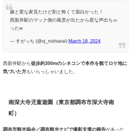
嫁と変な家見たけど割と怖くて面白かった！
西新井駅のマック側の風景が出たから変な声出ちゃ
ったw
— すがっち (@vj_nishiarai)
March 18, 2024
西新井駅から
徒歩約300mのシネコンで本作を観てロケ地に
気づいた方
もいらっしゃいました。
南深大寺児童遊園
（東京都調布市深大寺南
町）
調布市観光協会／調布観光ナビで撮影支援の報告
があった