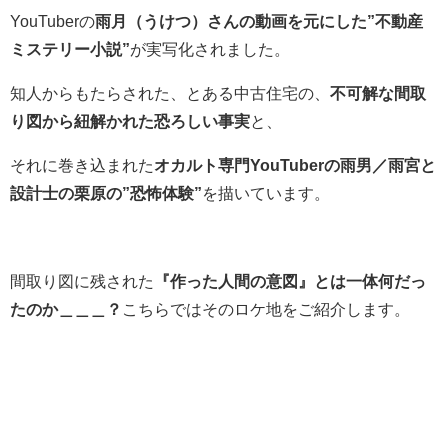
YouTuberの
雨月（うけつ）さんの動画を元にした”不動産
ミステリー小説”
が実写化されました。
知人からもたらされた、とある中古住宅の、
不可解な間取
り図から紐解かれた恐ろしい事実
と、
それに巻き込まれた
オカルト専門YouTuberの雨男／雨宮と
設計士の栗原の”恐怖体験”
を描いています。
間取り図に残された
『作った人間の意図』とは一体何だっ
たのか＿＿＿？
こちらではそのロケ地をご紹介します。