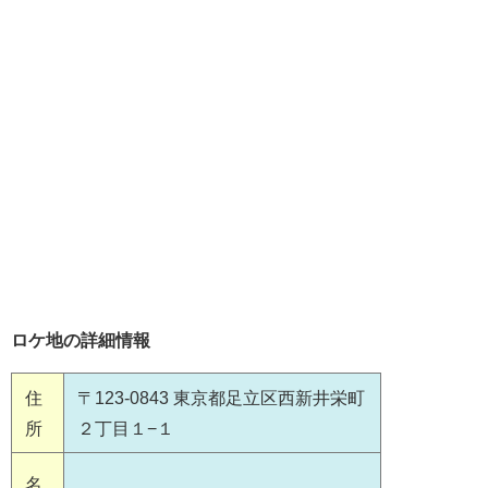
ロケ地の詳細情報
住
〒123-0843 東京都足立区西新井栄町
所
２丁目１−１
名