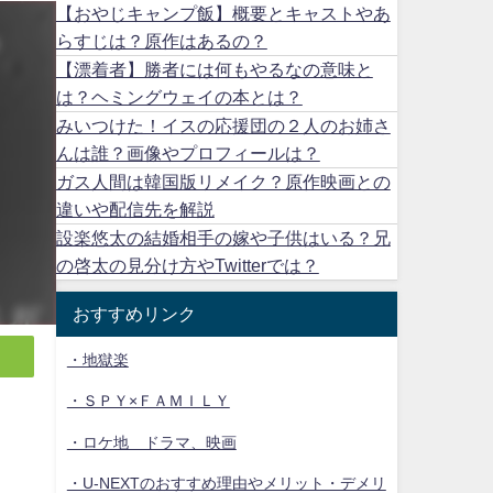
【おやじキャンプ飯】概要とキャストやあ
らすじは？原作はあるの？
【漂着者】勝者には何もやるなの意味と
は？ヘミングウェイの本とは？
みいつけた！イスの応援団の２人のお姉さ
んは誰？画像やプロフィールは？
ガス人間は韓国版リメイク？原作映画との
違いや配信先を解説
設楽悠太の結婚相手の嫁や子供はいる？兄
の啓太の見分け方やTwitterでは？
おすすめリンク
・地獄楽
・ＳＰＹ×ＦＡＭＩＬＹ
・ロケ地 ドラマ、映画
・U-NEXTのおすすめ理由やメリット・デメリ