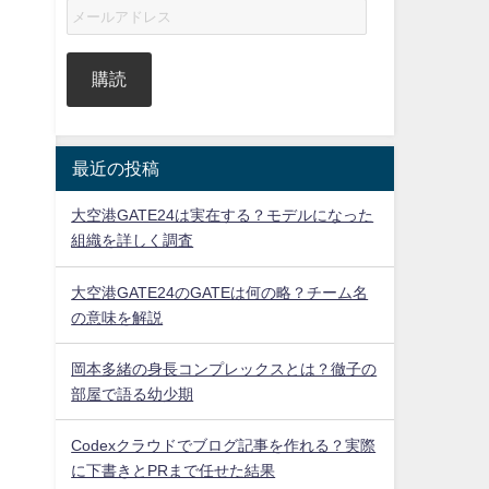
購読
最近の投稿
大空港GATE24は実在する？モデルになった
組織を詳しく調査
大空港GATE24のGATEは何の略？チーム名
の意味を解説
岡本多緒の身長コンプレックスとは？徹子の
部屋で語る幼少期
Codexクラウドでブログ記事を作れる？実際
に下書きとPRまで任せた結果