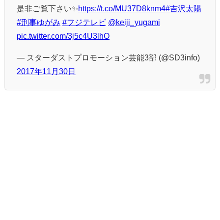
是非ご覧下さい✨
https://t.co/MU37D8knm4
#吉沢太陽
#刑事ゆがみ
#フジテレビ
@keiji_yugami
pic.twitter.com/3j5c4U3lhO
— スターダストプロモーション芸能3部 (@SD3info)
2017年11月30日