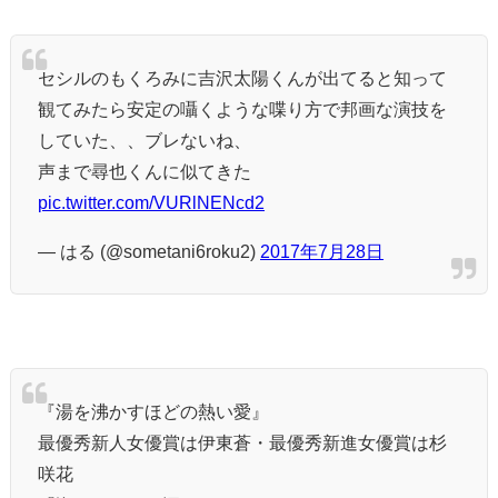
セシルのもくろみに吉沢太陽くんが出てると知って
観てみたら安定の囁くような喋り方で邦画な演技を
していた、、ブレないね、
声まで尋也くんに似てきた
pic.twitter.com/VURlNENcd2
— はる (@sometani6roku2)
2017年7月28日
『湯を沸かすほどの熱い愛』
最優秀新人女優賞は伊東蒼・最優秀新進女優賞は杉
咲花