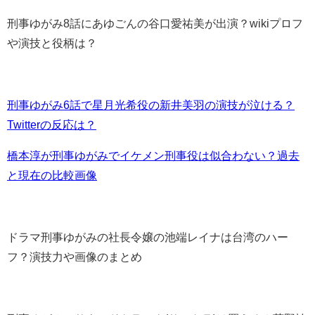
刑事ゆがみ8話にあゆごんの谷口愛祐美が出演？wikiプロフ
や演技と役柄は？
刑事ゆがみ6話で星月光希役の新井美羽の演技が泣ける？
Twitterの反応は？
橋本淳が刑事ゆがみでイケメン刑事役は似合わない？過去
と現在の比較画像
ドラマ刑事ゆがみの社長令嬢の池端レイナは台湾のハー
フ？演技力や画像のまとめ