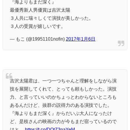
『海よりもまだ深く』
最優秀新人男優賞は吉沢太陽
３人共に瑞々しくて演技が美しかった。
３人の受賞が嬉しいです。
— もこ (@19951101nofin)
2017年1月6日
吉沢太陽君は、一つ一つちゃんと理解をしながら演
技を展開してくれて、とっても頼もしかった。演技
力、と言っていいのかちょっとわからないところも
あるんだけど、抜群の説得力のある演技でした。
『海よりもまだ深く』からだいぶ大人になったけ
ど、是枝さんの映画の力が今もまだ宿っているので
はと。
https://t.co/DQtZ3naYeM