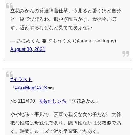
立花みかんの発達障害仕草、今見ると驚くほど自分
と一緒でびびるわ。服脱ぎ散らかす、食べ物こぼ
す、遅刻するなどなど見てて笑えない
— あにめくん 兼 すもうくん (@anime_soliloquy)
August 30, 2021
#イラスト
『
#AniManGALS
💋』
No.112/400
#あたしンち
『立花みかん』
やや地味・平凡で、素直で親切な女の子だが、大雑
把な性格は母親似であり、飽き性な所は父親似であ
る。時間にルーズで遅刻常習犯でもある。