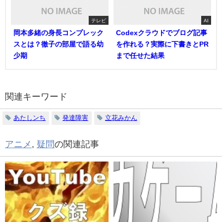
テレビ
AI
岡本多緒の身長コンプレック
Codexクラウドでブログ記事
スとは？徹子の部屋で語る幼
を作れる？実際に下書きとPR
少期
まで任せた結果
関連キーワード
あたしンち
発達障害
立花みかん
アニメ
,
疑問
の関連記事