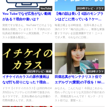
YouTube
2019年テレビ・ドラマ
You Tubeでなぜ広告がない動画
【俺の話は長い】6話のモンブラ
がある？理由や違いは？
ンはどこに売っている？ケーキ
屋の名前は？
突然ですが皆さん、YouTubeでどのような
毎週土曜よる10時放送、生田斗真さん主
動画を視聴していますか！？ 子供向けの
演のドラマ『俺の話は長い』。斬新な家族
玩具紹介動画やゲーム実況動画、アーティ
愛ドラマがいま話題沸騰中です！ ニート
ストが楽曲を配信し...
でダメ男、それなのに口喧...
2021年テレビ・映画
2018年ドラマ
イチケイのカラスの原作漫画は
田畑志真がモンテクリスト伯で
なぜ打ち切りになった？理由を
エデルヴァ(愛梨)の子役を！Wiki
考察
や経歴は？
ドラマ【イチケイのカラス】は2021年の4
みなさん、こんにちは！ 今回はこれから
月5日からフジテレビの月9枠で放送され
売れっ子になりそうな大注目の子役の女の
るドラマです。 主演を務めるのは俳優の
子。 田畑志真ちゃんです！ モンテ・クリ
竹野内豊さんです。共演...
スト伯では、愛梨＝エ...