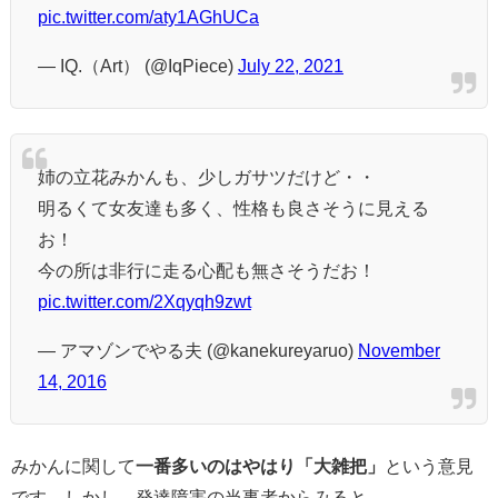
pic.twitter.com/aty1AGhUCa
— IQ.（Art） (@IqPiece)
July 22, 2021
姉の立花みかんも、少しガサツだけど・・
明るくて女友達も多く、性格も良さそうに見える
お！
今の所は非行に走る心配も無さそうだお！
pic.twitter.com/2Xqyqh9zwt
— アマゾンでやる夫 (@kanekureyaruo)
November
14, 2016
みかんに関して
一番多いのはやはり「大雑把」
という意見
です。しかし、発達障害の当事者からみると、