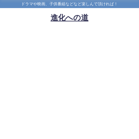
ドラマや映画、子供番組などなど楽しんで頂ければ！
進化への道