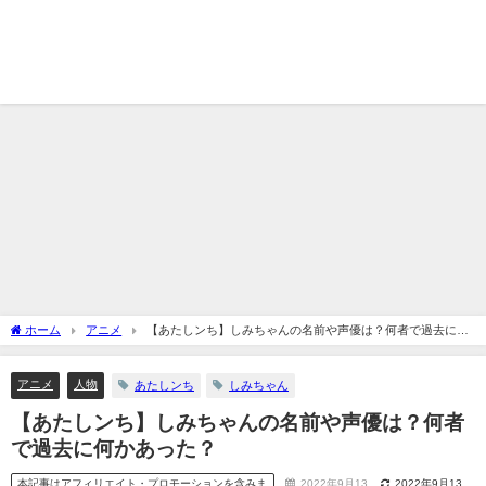
ホーム
アニメ
【あたしンち】しみちゃんの名前や声優は？何者で過去に何
かあった？
アニメ
人物
あたしンち
しみちゃん
【あたしンち】しみちゃんの名前や声優は？何者
で過去に何かあった？
本記事はアフィリエイト・プロモーションを含みま
2022年9月13
2022年9月13