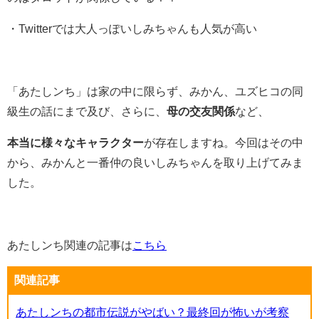
・Twitterでは大人っぽいしみちゃんも人気が高い
「あたしンち」は家の中に限らず、みかん、ユズヒコの同
級生の話にまで及び、さらに、
母の交友関係
など、
本当に様々なキャラクター
が存在しますね。今回はその中
から、みかんと一番仲の良いしみちゃんを取り上げてみま
した。
あたしンち関連の記事は
こちら
関連記事
あたしンちの都市伝説がやばい？最終回が怖いが考察