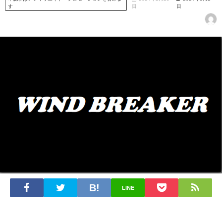
す
日
日
LINE