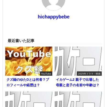
hichappybebe
最近書いた記事
YouTube
2025年ドラマ・映画
クズ録のゆたDとは何者？プ
イカゲーム2 親子で出場した
ロフィールや経歴は？
母親と息子の名前や年齢は？