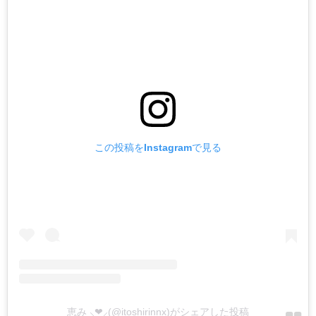
この投稿をInstagramで見る
恵み ⸜❤︎⸝‍(@itoshirinnx)がシェアした投稿