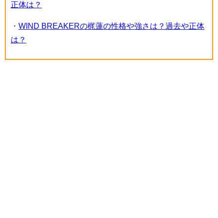
正体は？
・
WIND BREAKERの梶蓮の性格や強さは？過去や正体
は？