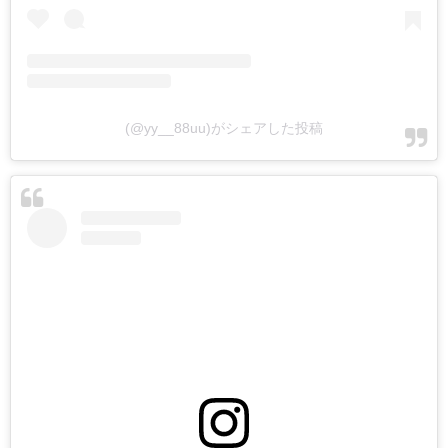
(@yy__88uu)がシェアした投稿