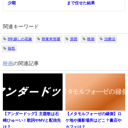
少期
まで任せた結果
関連キーワード
8年越しの花嫁
卵巣奇形腫
原因
映画
治療法
病気
映画
の関連記事
【アンダードッグ】主題歌は石
【メタモルフォーゼの縁側】ロ
崎ひゅーい！歌詞やMVと配信先
ケ地や撮影場所はどこ？書店や
は？
カフェは？