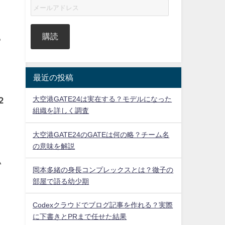
購読
る
最近の投稿
大空港GATE24は実在する？モデルになった
２
組織を詳しく調査
大空港GATE24のGATEは何の略？チーム名
の意味を解説
い
岡本多緒の身長コンプレックスとは？徹子の
部屋で語る幼少期
Codexクラウドでブログ記事を作れる？実際
に下書きとPRまで任せた結果