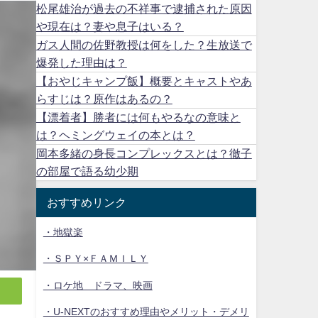
松尾雄治が過去の不祥事で逮捕された原因
や現在は？妻や息子はいる？
ガス人間の佐野教授は何をした？生放送で
爆発した理由は？
【おやじキャンプ飯】概要とキャストやあ
らすじは？原作はあるの？
【漂着者】勝者には何もやるなの意味と
は？ヘミングウェイの本とは？
岡本多緒の身長コンプレックスとは？徹子
の部屋で語る幼少期
おすすめリンク
・地獄楽
・ＳＰＹ×ＦＡＭＩＬＹ
・ロケ地 ドラマ、映画
・U-NEXTのおすすめ理由やメリット・デメリ