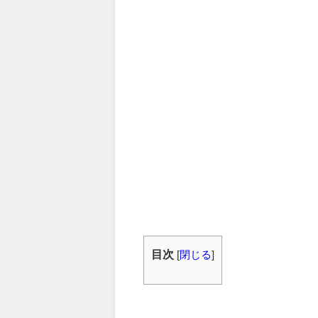
目次
[
閉じる
]