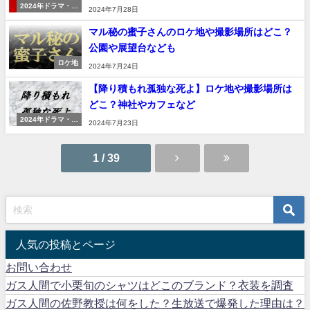
2024年ドラマ・映
2024年7月28日
画
マル秘の蜜子さんのロケ地や撮影場所はどこ？
公園や展望台なども
ロケ地
2024年7月24日
【降り積もれ孤独な死よ】ロケ地や撮影場所は
どこ？神社やカフェなど
2024年ドラマ・映
2024年7月23日
画
1 / 39
人気の投稿とページ
お問い合わせ
ガス人間で小栗旬のシャツはどこのブランド？衣装を調査
ガス人間の佐野教授は何をした？生放送で爆発した理由は？