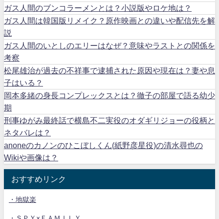
ガス人間のブンコラーメンとは？小説版やロケ地は？
ガス人間は韓国版リメイク？原作映画との違いや配信先を解
説
ガス人間のいとしのエリーはなぜ？意味やラストとの関係を
考察
松尾雄治が過去の不祥事で逮捕された原因や現在は？妻や息
子はいる？
岡本多緒の身長コンプレックスとは？徹子の部屋で語る幼少
期
刑事ゆがみ最終話で横島不二実役のオダギリジョーの役柄と
ネタバレは？
anoneのカノンのひこぼしくん(紙野彦星役)の清水尋也の
Wikiや画像は？
おすすめリンク
・地獄楽
・ＳＰＹ×ＦＡＭＩＬＹ